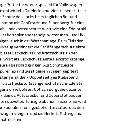
e Protector wurde speziell für Volkswagen
e entwickelt. Die Heckschutzleiste bedeckt die
m Schutz des Lacks beim täglichen Be- und
ination mit Gebürstet und Silber sorgt für eine
tahl Ladekantenschutz wirkt wie eine Edelstahl
ist korrosionsbeständig, witterungs- und UV-
inigen, auch in der Waschanlage. Beim Einladen
rkzeug verhindert die Stoßfängerschutzleiste
 bietet Lackschutz und Kratzschutz an der
, wirkt als Lackschutzleiste Heckstoßstange
euren Beschädigungen. Als Schutzleiste
puren ab und lässt deinen Wagen gepflegt
stange ist dank Doppelseitiges Klebeband
nti Kratz Heckstoßstangenschutz Schutzleiste
, ganz ohne Bohren. Optisch sorgt die dezente
ck deines Autos: Silber und Gebürstet passen
in stilvolles Tuning-Zubehör in Szene. So wird
unktionalen Tuningzubehör für Autos, das den
swagen steigern und die Heckstoßstange auf
 halten kann.