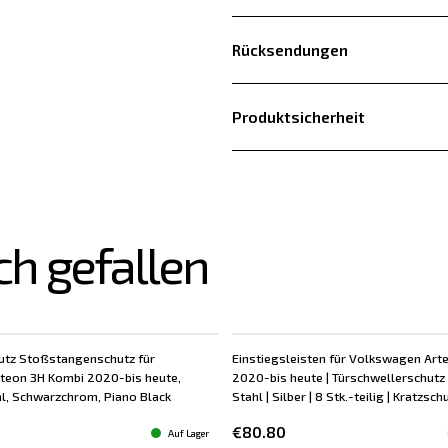
Rücksendungen
Produktsicherheit
ch gefallen
utz Stoßstangenschutz für
Einstiegsleisten für Volkswagen Art
teon 3H Kombi 2020-bis heute,
2020-bis heute | Türschwellerschutz
hl, Schwarzchrom, Piano Black
Stahl | Silber | 8 Stk.-teilig | Kratzsch
€80.80
Auf Lager