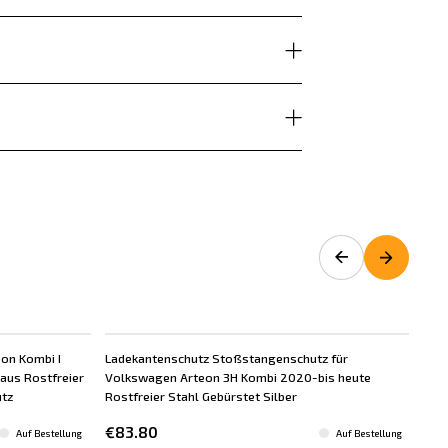
eon Kombi I
Ladekantenschutz Stoßstangenschutz für
Ein
 aus Rostfreier
Volkswagen Arteon 3H Kombi 2020-bis heute
201
utz
Rostfreier Stahl Gebürstet Silber
Stah
€83.80
€6
Auf Bestellung
Auf Bestellung