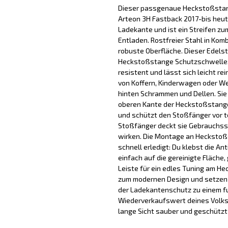
Dieser passgenaue Heckstoßstang
Arteon 3H Fastback 2017-bis heut
Ladekante und ist ein Streifen zu
Entladen. Rostfreier Stahl in Komb
robuste Oberfläche. Dieser Edels
Heckstoßstange Schutzschwelle, 
resistent und lässt sich leicht re
von Koffern, Kinderwagen oder We
hinten Schrammen und Dellen. Sie
oberen Kante der Heckstoßstange
und schützt den Stoßfänger vor t
Stoßfänger deckt sie Gebrauchss
wirken. Die Montage an Heckstoß
schnell erledigt: Du klebst die A
einfach auf die gereinigte Fläche
Leiste für ein edles Tuning am He
zum modernen Design und setzen e
der Ladekantenschutz zu einem f
Wiederverkaufswert deines Volk
lange Sicht sauber und geschützt