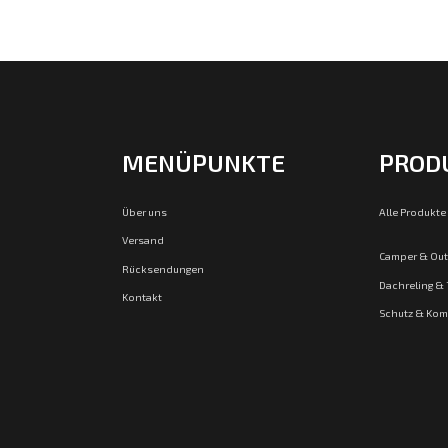
MENÜPUNKTE
PROD
Über uns
Alle Produkte
Versand
Camper & Ou
Rücksendungen
Dachreling &
Kontakt
Schutz & Kom