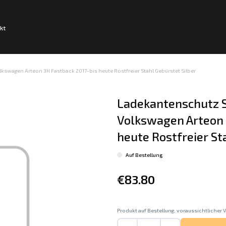
kt
swagen Arteon 3H Fastback 2017-bis heute Rostfreier Stahl Gebürstet Silber
Ladekantenschutz S
Volkswagen Arteon 
heute Rostfreier St
Auf Bestellung
€83.80
Produkt auf Bestellung, voraussichtlicher V