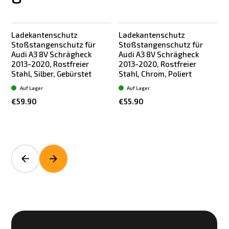
Ladekantenschutz
Ladekantenschutz
Stoßstangenschutz für
Stoßstangenschutz für
Audi A3 8V Schrägheck
Audi A3 8V Schrägheck
2013-2020, Rostfreier
2013-2020, Rostfreier
Stahl, Silber, Gebürstet
Stahl, Chrom, Poliert
S
Auf Lager
Auf Lager
€59.90
€55.90