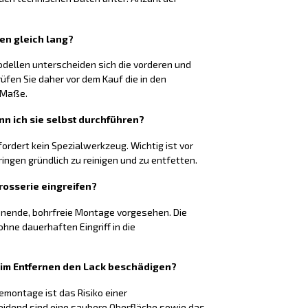
ten gleich lang?
odellen unterscheiden sich die vorderen und
rüfen Sie daher vor dem Kauf die in den
 Maße.
nn ich sie selbst durchführen?
fordert kein Spezialwerkzeug. Wichtig ist vor
ringen gründlich zu reinigen und zu entfetten.
rosserie eingreifen?
honende, bohrfreie Montage vorgesehen. Die
hne dauerhaften Eingriff in die
eim Entfernen den Lack beschädigen?
montage ist das Risiko einer
eidend sind eine saubere Oberfläche sowie das