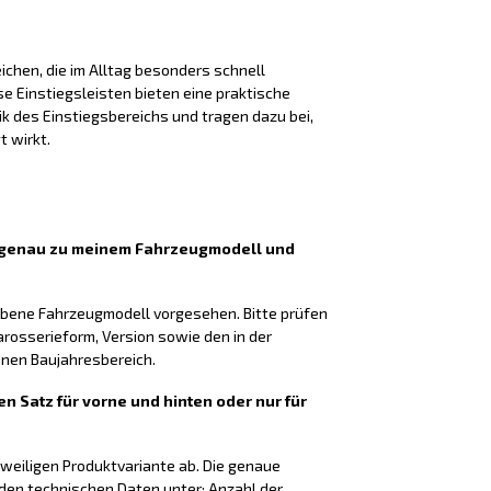
chen, die im Alltag besonders schnell
 Einstiegsleisten bieten eine praktische
k des Einstiegsbereichs und tragen dazu bei,
t wirkt.
n genau zu meinem Fahrzeugmodell und
gebene Fahrzeugmodell vorgesehen. Bitte prüfen
arosserieform, Version sowie den in der
en Baujahresbereich.
en Satz für vorne und hinten oder nur für
eweiligen Produktvariante ab. Die genaue
 den technischen Daten unter: Anzahl der