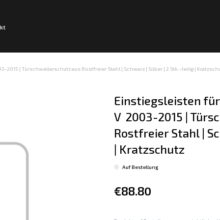
kt
2015 | Türschwellerschutz aus Rostfreier Stahl | Schwarz | Silber | 2 Stk.-teilig | Kratzsch
Einstiegsleisten fü
V  2003-2015 | Türs
Rostfreier Stahl | Sc
| Kratzschutz
Auf Bestellung
€88.80