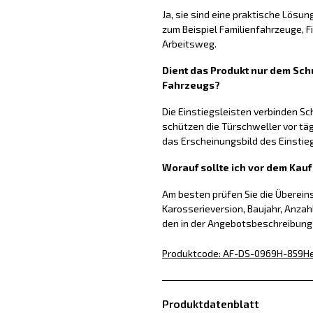
Ja, sie sind eine praktische Lösun
zum Beispiel Familienfahrzeuge, 
Arbeitsweg.
Dient das Produkt nur dem Schu
Fahrzeugs?
Die Einstiegsleisten verbinden S
schützen die Türschweller vor tä
das Erscheinungsbild des Einstie
Worauf sollte ich vor dem Kau
Am besten prüfen Sie die Überei
Karosserieversion, Baujahr, Anzah
den in der Angebotsbeschreibun
Produktcode
:
AF-DS-0969H-859
He
Produktdatenblatt