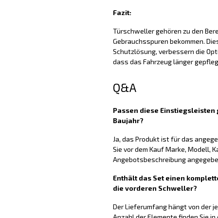
Fazit:
Türschweller gehören zu den Berei
Gebrauchsspuren bekommen. Diese
Schutzlösung, verbessern die Opti
dass das Fahrzeug länger gepfleg
Q&A
Passen diese Einstiegsleiste
Baujahr?
Ja, das Produkt ist für das ange
Sie vor dem Kauf Marke, Modell, K
Angebotsbeschreibung angegeben
Enthält das Set einen komplett
die vorderen Schweller?
Der Lieferumfang hängt von der j
Anzahl der Elemente finden Sie in