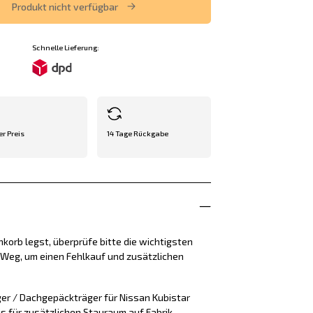
Produkt nicht verfügbar
Schnelle Lieferung:
er Preis
14 Tage Rückgabe
korb legst, überprüfe bitte die wichtigsten
e Weg, um einen Fehlkauf und zusätzlichen
er / Dachgepäckträger für Nissan Kubistar
is für zusätzlichen Stauraum auf Fabrik-