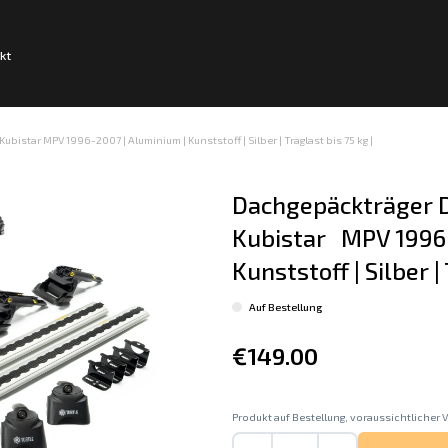
kt
bistar MPV 1996-2007 | Aluminium | Kunststoff | Silber | Traglast bis 75 kg |
Dachgepäckträger D
Kubistar   MPV 1996
Kunststoff | Silber |
Auf Bestellung
€149.00
Produkt auf Bestellung, voraussichtlicher V