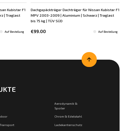
san Kubistar F1
Dachgepäckträger Dachträger für Nissan Kubistar F1
Dac
z | Traglast
MPV 2003-2009 | Aluminium | Schwarz | Traglast
MPV
bis 75 kg | TÜV SÜD
kg |
€99.00
€6
Auf Bestellung
Auf Bestellung
UKTE
Aerodynamik &
Spoiler
tdoor
Chrom & Edelstahl
 Transport
Ladekantenschutz