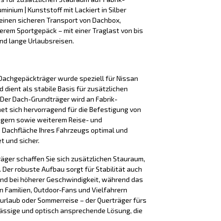
inium | Kunststoff mit Lackiert in Silber
einen sicheren Transport von Dachbox,
terem Sportgepäck – mit einer Traglast von bis
 und lange Urlaubsreisen.
Dachgepäckträger wurde speziell für Nissan
 dient als stabile Basis für zusätzlichen
Der Dach-Grundträger wird an Fabrik-
t sich hervorragend für die Befestigung von
ägern sowie weiterem Reise- und
e Dachfläche Ihres Fahrzeugs optimal und
t und sicher.
äger schaffen Sie sich zusätzlichen Stauraum,
Der robuste Aufbau sorgt für Stabilität auch
nd bei höherer Geschwindigkeit, während das
n Familien, Outdoor-Fans und Vielfahrern
iurlaub oder Sommerreise – der Querträger fürs
lässige und optisch ansprechende Lösung, die