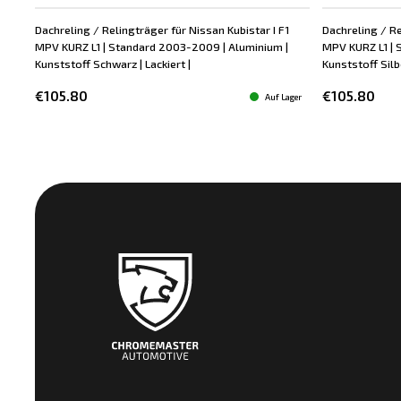
Dachreling / Relingträger für Nissan Kubistar I F1
Dachreling / Re
MPV KURZ L1 | Standard 2003-2009 | Aluminium |
MPV KURZ L1 | 
Kunststoff Schwarz | Lackiert |
Kunststoff Silbe
€105.80
€105.80
Auf Lager