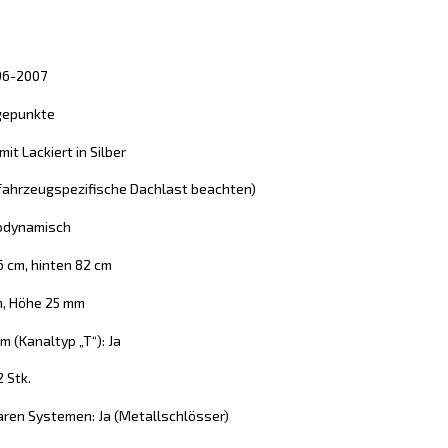
996-2007
gepunkte
it Lackiert in Silber
 (fahrzeugspezifische Dachlast beachten)
rodynamisch
6 cm, hinten 82 cm
m, Höhe 25 mm
 (Kanaltyp „T“): Ja
2 Stk.
aren Systemen: Ja (Metallschlösser)