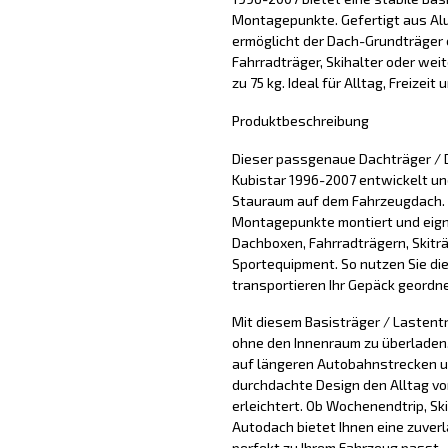
Montagepunkte. Gefertigt aus Alum
ermöglicht der Dach-Grundträger 
Fahrradträger, Skihalter oder wei
zu 75 kg. Ideal für Alltag, Freizeit
Produktbeschreibung
Dieser passgenaue Dachträger / 
Kubistar 1996-2007 entwickelt und
Stauraum auf dem Fahrzeugdach. 
Montagepunkte montiert und eigne
Dachboxen, Fahrradträgern, Skitr
Sportequipment. So nutzen Sie di
transportieren Ihr Gepäck geordne
Mit diesem Basisträger / Lastentr
ohne den Innenraum zu überladen. 
auf längeren Autobahnstrecken u
durchdachte Design den Alltag vo
erleichtert. Ob Wochenendtrip, Sk
Autodach bietet Ihnen eine zuver
perfekt zu Ihrem Fahrzeug passt.