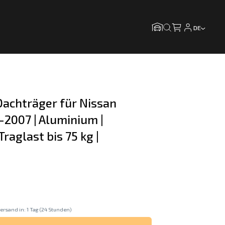
DE
achträger für Nissan 
-2007 | Aluminium | 
 Traglast bis 75 kg |
ersand in: 1 Tag (24 Stunden)