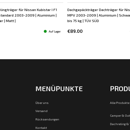
lingträger für Nissan Kubistar I F1
Dachgepäckträger Dachträger für Nis
Standard 2003-2009 | Aluminium |
MPV 2003-2009 | Aluminium | Schwar
r | Matt |
bis 75 kg | TÜV SÜD
€89.00
Auf Lager
MENÜPUNKTE
PROD
Über uns
Alle Produkte
Versand
Camper & Ou
Rücksendungen
Dachreling &
Kontakt