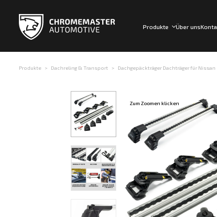
Produkte
Über uns
Konta
Produkte
Dachreling & Transport
Dachgepäckträger Dachträger für Nissan Ku
Zum Zoomen klicken