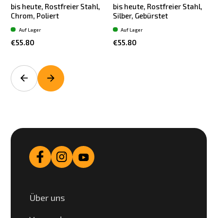
bis heute, Rostfreier Stahl,
bis heute, Rostfreier Stahl,
Chrom, Poliert
Silber, Gebürstet
T
Auf Lager
Auf Lager
€55.80
€55.80
Über uns