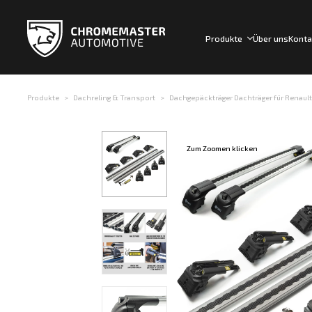
Produkte
Über uns
Konta
Produkte
Dachreling & Transport
Dachgepäckträger Dachträger für Renault 
Zum Zoomen klicken