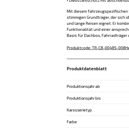
• Diebstahlschutz mit abschließb
Mit diesem fahrzeugspezifischen D
stimmigen Grundträger, der sich id
und lange Reisen eignet. Er kombin
Funktionalität und einer ansprech
Basis für Dachbox, Fahrradträger
Produktcode
:
TR-CB-0048S-008
He
Produktdatenblatt
Produktionsjahr ab
Produktionsjahr bis
Karosserietyp
Farbe