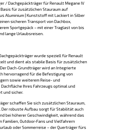
ger / Dachgepäckträger für Renault Megane IV
 Basis für zusätzlichen Stauraum auf
us Aluminium | Kunststoff mit Lackiert in Silber
einen sicheren Transport von Dachbox,
terem Sportgepäck – mit einer Traglast von bis
 und lange Urlaubsreisen.
Dachgepäckträger wurde speziell für Renault
t und dient als stabile Basis für zusätzlichen
er Dach-Grundträger wird an Integrierte
ch hervorragend für die Befestigung von
ägern sowie weiterem Reise- und
e Dachfläche Ihres Fahrzeugs optimal und
t und sicher.
äger schaffen Sie sich zusätzlichen Stauraum,
Der robuste Aufbau sorgt für Stabilität auch
nd bei höherer Geschwindigkeit, während das
n Familien, Outdoor-Fans und Vielfahrern
iurlaub oder Sommerreise – der Querträger fürs