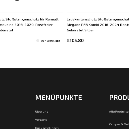
utz Stoßstangenschutz für Renault
Ladekantenschutz Stoßstangenschutz
mousine 2016-2020, Rostfreier
Megane RFB Kombi 2016-2024 Rostfr
Gebürstet
Gebürstet Silber
€105.80
Auf Bestellung
MENÜPUNKTE
PROD
Über uns
Alle Produkte
Versand
Camper & Ou
Rücksendungen