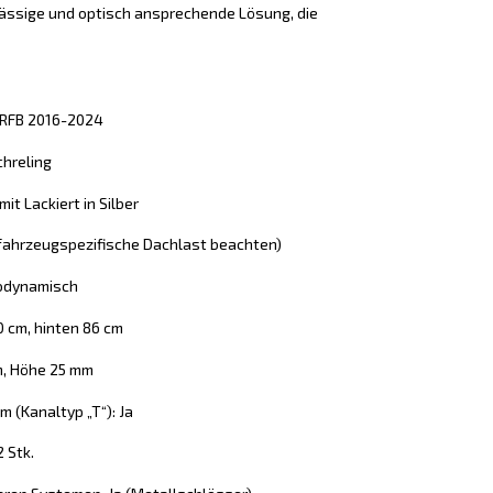
lässige und optisch ansprechende Lösung, die
 RFB 2016-2024
chreling
it Lackiert in Silber
 (fahrzeugspezifische Dachlast beachten)
rodynamisch
0 cm, hinten 86 cm
m, Höhe 25 mm
 (Kanaltyp „T“): Ja
2 Stk.