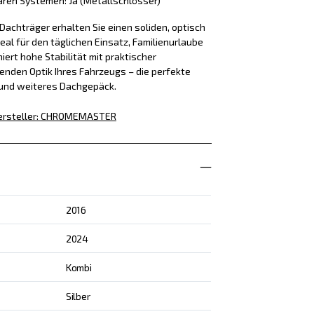
aren Systemen: Ja (Metallschlösser)
achträger erhalten Sie einen soliden, optisch
eal für den täglichen Einsatz, Familienurlaube
iert hohe Stabilität mit praktischer
enden Optik Ihres Fahrzeugs – die perfekte
 und weiteres Dachgepäck.
rsteller
:
CHROMEMASTER
2016
2024
Kombi
Silber