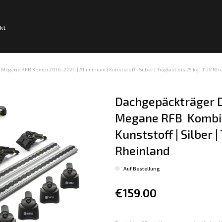
kt
Megane RFB Kombi 2016-2024 | Aluminium | Kunststoff | Silber | Traglast bis 75 kg | TÜV Rh
Dachgepäckträger D
Megane RFB  Kombi 
Kunststoff | Silber |
Rheinland
Auf Bestellung
€159.00