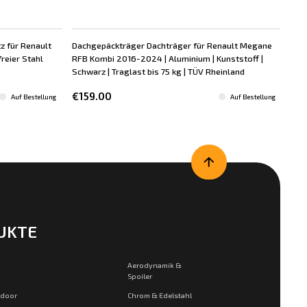
 für Renault
Dachgepäckträger Dachträger für Renault Megane
Lad
eier Stahl
RFB Kombi 2016-2024 | Aluminium | Kunststoff |
Meg
Schwarz | Traglast bis 75 kg | TÜV Rheinland
Sch
€159.00
€8
Auf Bestellung
Auf Bestellung
UKTE
Aerodynamik &
Spoiler
tdoor
Chrom & Edelstahl