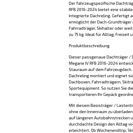
Der fahrzeugspezifische Dachträ
RFB 2016-2024 bietet eine stabile
Integrierte Dachreling. Gefertigt a
ermöglicht der Dach-Grundträger 
Fahrradträger, Skihalter oder wei
zu 75 kg. Ideal für Alltag, Freizeit
Produktbeschreibung
Dieser passgenaue Dachträger / 
Megane IV RFB 2016-2024 entwickel
Stauraum auf dem Fahrzeugdach. D
Dachreling montiert und eignet si
Dachboxen, Fahrradträgern, Skitr
Sportequipment. So nutzen Sie di
transportieren Ihr Gepäck geordne
Mit diesem Basisträger / Lastentr
ohne den Innenraum zu überladen. 
auf längeren Autobahnstrecken u
durchdachte Design den Alltag vo
erleichtert. Ob Wochenendtrip, Sk