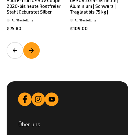
Audi E-Tron GE SUV Coupe
GE SUV 2019-bis heute |
2020-bis heute Rostfreier
Aluminium | Schwarz |
Stahl Gebürstet Silber
Traglast bis 75 kg |
T
Auf Bestellung
Auf Bestellung
€75.80
€109.00
Über uns