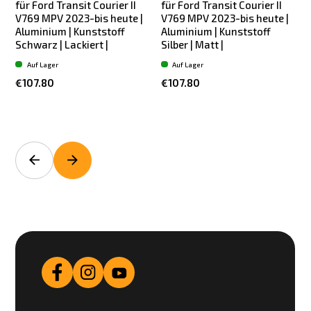
für Ford Transit Courier II
für Ford Transit Courier II
f
V769 MPV 2023-bis heute |
V769 MPV 2023-bis heute |
Aluminium | Kunststoff
Aluminium | Kunststoff
Schwarz | Lackiert |
Silber | Matt |
S
Auf Lager
Auf Lager
€107.80
€107.80