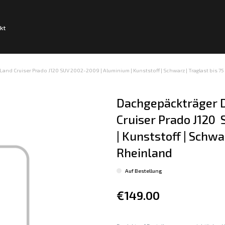
kt
and Cruiser Prado J120 SUV 2002-2009 | Aluminium | Kunststoff | Schwarz | Traglast bis 75
Dachgepäckträger D
Cruiser Prado J120 
| Kunststoff | Schwar
Rheinland
Auf Bestellung
€149.00