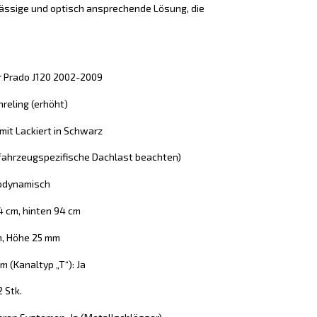
lässige und optisch ansprechende Lösung, die
er Prado J120 2002-2009
reling (erhöht)
 mit Lackiert in Schwarz
 (fahrzeugspezifische Dachlast beachten)
rodynamisch
4 cm, hinten 94 cm
m, Höhe 25 mm
 (Kanaltyp „T“): Ja
2 Stk.