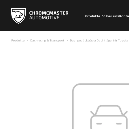
Produkte
Über uns
Konta
Produkte
Dachreling & Transport
Dachgepäckträger Dachträger für Toyota L