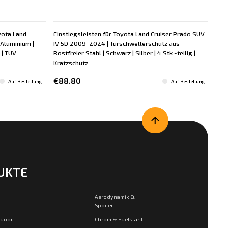
yota Land
Einstiegsleisten für Toyota Land Cruiser Prado SUV
Ein
Aluminium |
IV 5D 2009-2024 | Türschwellerschutz aus
V 5
 | TÜV
Rostfreier Stahl | Schwarz | Silber | 4 Stk.-teilig |
Rost
Kratzschutz
Kra
€88.80
€8
Auf Bestellung
Auf Bestellung
UKTE
Aerodynamik &
Spoiler
tdoor
Chrom & Edelstahl