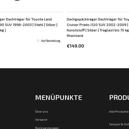
er Dachträger für Toyota Land
Dachgepäckträger Dachträger für To
90 SUV 1996-2003 | Stahl | Silber |
Cruiser Prado J120 SUV 2002-2009 | 
kg |
Kunststoff | Silber | Traglast bis 75 kg
Rheinland
Auf Bestellung
€149.00
MENÜPUNKTE
PROD
Über uns
Alle Produkte
Versand
Camper & Ou
Rücksendungen