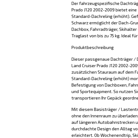
Der fahrzeugspezifische Dachträg
Prado J120 2002-2009 bietet eine 
Standard-Dachreling (erhöht). Gefe
Schwarz ermöglicht der Dach-Grun
Dachbox, Fahrradträger, Skihalter
Traglast von bis zu 75 kg. Ideal fü
Produktbeschreibung
Dieser passgenaue Dachträger / 
Land Cruiser Prado J120 2002-2009
zusätzlichen Stauraum auf dem F
Standard-Dachreling (erhöht) mont
Befestigung von Dachboxen, Fahrr
und Sportequipment. So nutzen Si
transportieren Ihr Gepäck geordne
Mit diesem Basisträger / Lastentr
ohne den Innenraum zu überladen. 
auf längeren Autobahnstrecken u
durchdachte Design den Alltag vo
erleichtert. Ob Wochenendtrip, Sk