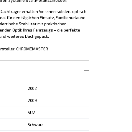
aren Systemen: Ja (Metallschlösser)
achträger erhalten Sie einen soliden, optisch
eal für den täglichen Einsatz, Familienurlaube
iert hohe Stabilität mit praktischer
enden Optik Ihres Fahrzeugs – die perfekte
 und weiteres Dachgepäck.
rsteller
:
CHROMEMASTER
2002
2009
SUV
Schwarz