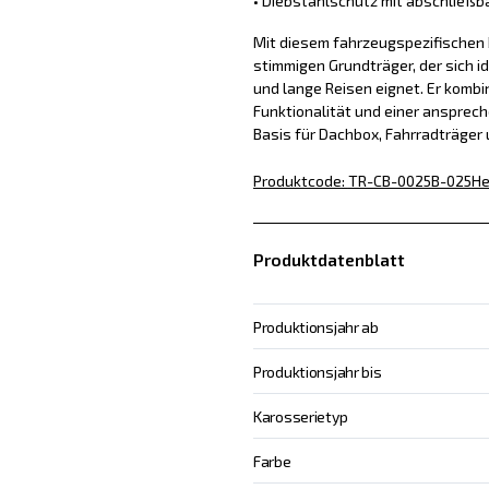
• Diebstahlschutz mit abschließb
Mit diesem fahrzeugspezifischen D
stimmigen Grundträger, der sich id
und lange Reisen eignet. Er kombin
Funktionalität und einer ansprech
Basis für Dachbox, Fahrradträger
Produktcode
:
TR-CB-0025B-025
He
Produktdatenblatt
Produktionsjahr ab
Produktionsjahr bis
Karosserietyp
Farbe