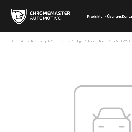
Produkte
Über uns
Konta
Produkte
Dachreling & Transport
Dachgepäckträger Dachträger für BMW 3er 