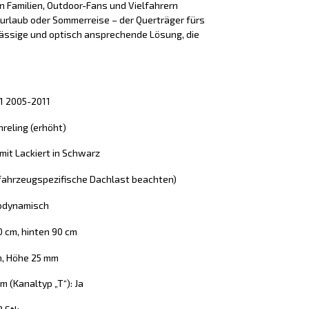
n Familien, Outdoor-Fans und Vielfahrern
iurlaub oder Sommerreise – der Querträger fürs
lässige und optisch ansprechende Lösung, die
91 2005-2011
reling (erhöht)
 mit Lackiert in Schwarz
 (fahrzeugspezifische Dachlast beachten)
rodynamisch
0 cm, hinten 90 cm
m, Höhe 25 mm
 (Kanaltyp „T“): Ja