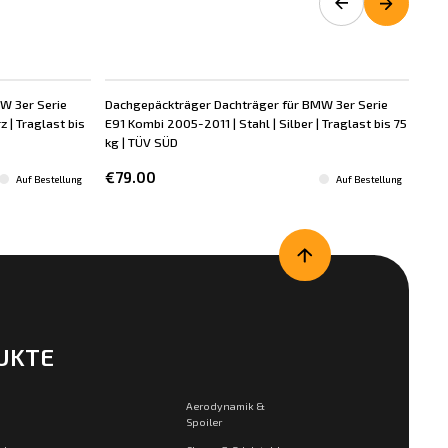
W 3er Serie
Dachgepäckträger Dachträger für BMW 3er Serie
Dac
 | Traglast bis
E91 Kombi 2005-2011 | Stahl | Silber | Traglast bis 75
E91
kg | TÜV SÜD
Schw
€79.00
€1
Auf Bestellung
Auf Bestellung
UKTE
Aerodynamik &
Spoiler