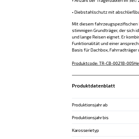
• Anzahl der Trägerbalken im Set: 
• Diebstahlschutz mit abschließb
Mit diesem fahrzeugspezifischen D
stimmigen Grundträger, der sich id
und lange Reisen eignet. Er kombin
Funktionalität und einer ansprech
Basis für Dachbox, Fahrradträger
Produktcode
:
TR-CB-0021B-005
He
Produktdatenblatt
Produktionsjahr ab
Produktionsjahr bis
Karosserietyp