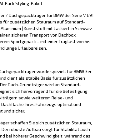
 M-Pack Styling-Paket
er / Dachgepäckträger für BMW 3er Serie V E91
is für zusätzlichen Stauraum auf Standard-
 Aluminium | Kunststoff mit Lackiert in Schwarz
einen sicheren Transport von Dachbox,
terem Sportgepäck – mit einer Traglast von bis
 und lange Urlaubsreisen.
Dachgepäckträger wurde speziell für BMW 3er
nd dient als stabile Basis für zusätzlichen
Der Dach-Grundträger wird an Standard-
eignet sich hervorragend für die Befestigung
kiträgern sowie weiterem Reise- und
e Dachfläche Ihres Fahrzeugs optimal und
t und sicher.
äger schaffen Sie sich zusätzlichen Stauraum,
Der robuste Aufbau sorgt für Stabilität auch
nd bei höherer Geschwindigkeit, während das