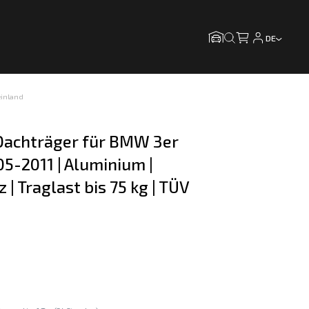
DE
einland
achträger für BMW 3er 
05-2011 | Aluminium | 
 | Traglast bis 75 kg | TÜV 