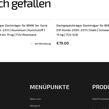
ch gefallen
er Dachträger für BMW 3er Serie
Dachgepäckträger Dachträger für BM
-2011 | Aluminium | Kunststoff |
E91 Kombi 2005-2011 | Stahl | Schwarz
t bis 75 kg | TÜV Rheinland
75 kg | TÜV SÜD
€79.00
Auf Bestellung
MENÜPUNKTE
PROD
Über uns
Alle Produkte
Versand