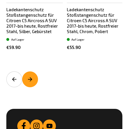
Ladekantenschutz
Ladekantenschutz
Stoßstangenschutz für
Stoßstangenschutz für
Citroen C5 Aircross A SUV
Citroen C5 Aircross A SUV
2017-bis heute, Rostfreier
2017-bis heute, Rostfreier
h
Stahl, Silber, Gebürstet
Stahl, Chrom, Poliert
T
Auf Lager
Auf Lager
€59.90
€55.90