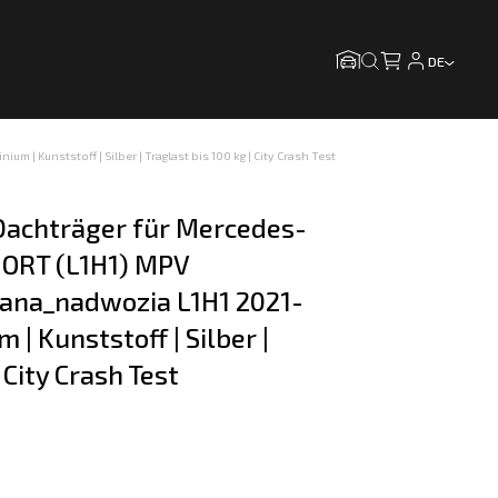
DE
Kunststoff | Silber | Traglast bis 100 kg | City Crash Test
achträger für Mercedes-
ORT (L1H1) MPV 
na_nadwozia L1H1 2021-
 | Kunststoff | Silber | 
 City Crash Test