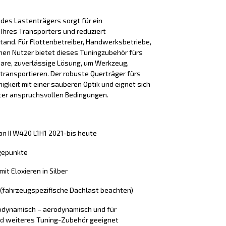
des Lastenträgers sorgt für ein
 Ihres Transporters und reduziert
and. Für Flottenbetreiber, Handwerksbetriebe,
hen Nutzer bietet dieses Tuningzubehör fürs
bare, zuverlässige Lösung, um Werkzeug,
transportieren. Der robuste Querträger fürs
gkeit mit einer sauberen Optik und eignet sich
nter anspruchsvollen Bedingungen.
an II W420 L1H1 2021-bis heute
gepunkte
mit Eloxieren in Silber
g (fahrzeugspezifische Dachlast beachten)
erodynamisch – aerodynamisch und für
d weiteres Tuning-Zubehör geeignet