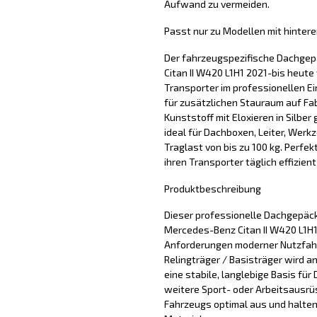
Aufwand zu vermeiden.
Passt nur zu Modellen mit hinte
Der fahrzeugspezifische Dachgep
Citan II W420 L1H1 2021-bis heute
Transporter im professionellen Ei
für zusätzlichen Stauraum auf Fa
Kunststoff mit Eloxieren in Silber
ideal für Dachboxen, Leiter, Werk
Traglast von bis zu 100 kg. Perfek
ihren Transporter täglich effizie
Produktbeschreibung
Dieser professionelle Dachgepäck
Mercedes-Benz Citan II W420 L1H1 
Anforderungen moderner Nutzfah
Relingträger / Basisträger wird 
eine stabile, langlebige Basis fü
weitere Sport- oder Arbeitsausrüs
Fahrzeugs optimal aus und halten