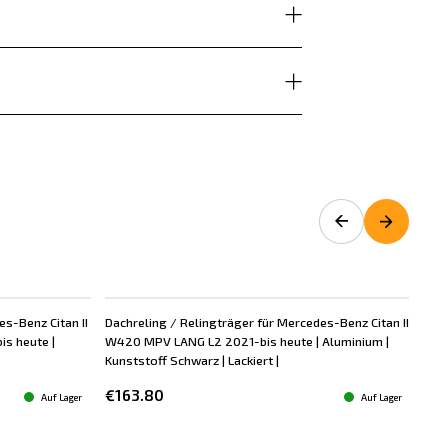
es-Benz Citan II
Dachreling / Relingträger für Mercedes-Benz Citan II
Dac
s heute |
W420 MPV LANG L2 2021-bis heute | Aluminium |
W42
Kunststoff Schwarz | Lackiert |
Alum
€163.80
€1
Auf Lager
Auf Lager