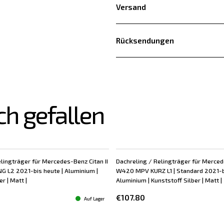
Versand
Rücksendungen
ch gefallen
lingträger für Mercedes-Benz Citan II
Dachreling / Relingträger für Merced
 L2 2021-bis heute | Aluminium |
W420 MPV KURZ L1 | Standard 2021-bi
r | Matt |
Aluminium | Kunststoff Silber | Matt |
€107.80
Auf Lager