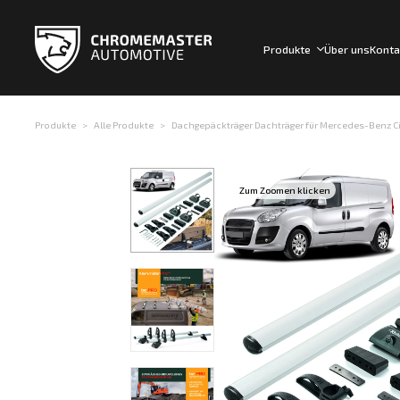
Produkte
Über uns
Konta
Produkte
Alle Produkte
Dachgepäckträger Dachträger für Mercedes-Benz Cit
Zum Zoomen klicken