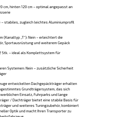
20 cm, hinten 120 cm – optimal angepasst an
sserie
 – stabiles, zugleich leichtes Aluminiumprofil
(Kanaltyp „T“): Nein – erleichtert die
ör, Sportausrüstung und weiterem Gepäck
2 Stk. – ideal als Komplettsystem für
ren Systemen: Nein – zusätzliche Sicherheit
äger
zeuge entwickelten Dachgepäckträger erhalten
 abgestimmtes Grundträgersystem, das sich
ewerblichen Einsatz, Fuhrparks und lange
räger / Dachträger bietet eine stabile Basis für
träger und weiteres Tuningzubehör, kombiniert
neller Optik und macht Ihren Transporter zu
beitsfahrzeug.