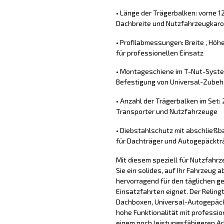
• Länge der Trägerbalken: vorne 1
Dachbreite und Nutzfahrzeugkaro
• Profilabmessungen: Breite , Höhe
für professionellen Einsatz
• Montageschiene im T-Nut-System 
Befestigung von Universal-Zubeh
• Anzahl der Trägerbalken im Set: 
Transporter und Nutzfahrzeuge
• Diebstahlschutz mit abschließba
für Dachträger und Autogepäcktr
Mit diesem speziell für Nutzfahr
Sie ein solides, auf Ihr Fahrzeug
hervorragend für den täglichen g
Einsatzfahrten eignet. Der Relingt
Dachboxen, Universal-Autogepäck
hohe Funktionalität mit professio
einem noch leistungsfähigeren Ar