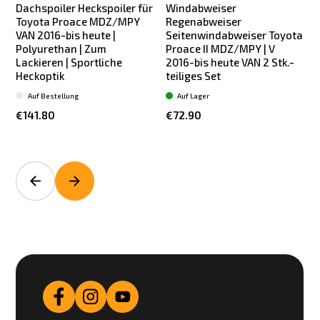
Dachspoiler Heckspoiler für
Windabweiser
Toyota Proace MDZ/MPY
Regenabweiser
VAN 2016-bis heute |
Seitenwindabweiser Toyota
Polyurethan | Zum
Proace II MDZ/MPY | V
Lackieren | Sportliche
2016-bis heute VAN 2 Stk.-
Heckoptik
teiliges Set
S
Auf Bestellung
Auf Lager
€141.80
€72.90