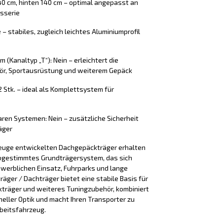
40 cm, hinten 140 cm – optimal angepasst an
sserie
 – stabiles, zugleich leichtes Aluminiumprofil
(Kanaltyp „T“): Nein – erleichtert die
ör, Sportausrüstung und weiterem Gepäck
2 Stk. – ideal als Komplettsystem für
ren Systemen: Nein – zusätzliche Sicherheit
äger
zeuge entwickelten Dachgepäckträger erhalten
 abgestimmtes Grundträgersystem, das sich
ewerblichen Einsatz, Fuhrparks und lange
räger / Dachträger bietet eine stabile Basis für
träger und weiteres Tuningzubehör, kombiniert
neller Optik und macht Ihren Transporter zu
beitsfahrzeug.