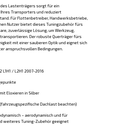
des Lastenträgers sorgt für ein
 Ihres Transporters und reduziert
and. Für Flottenbetreiber, Handwerksbetriebe,
hen Nutzer bietet dieses Tuningzubehör fürs
bare, zuverlässige Lösung, um Werkzeug,
transportieren. Der robuste Querträger fürs
gkeit mit einer sauberen Optik und eignet sich
nter anspruchsvollen Bedingungen.
72 L1H1 / L2H1 2007-2016
gepunkte
mit Eloxieren in Silber
g (fahrzeugspezifische Dachlast beachten)
erodynamisch – aerodynamisch und für
d weiteres Tuning-Zubehör geeignet