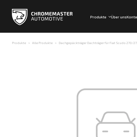
Produkte
Über uns
Konta
Produkte
Alle Produkte
Dachgepäckträger Dachträger für Fiat Scudo 270/272 