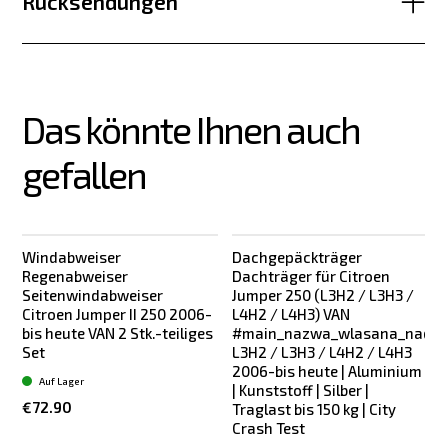
Rücksendungen
Das könnte Ihnen auch 
gefallen
Windabweiser
Dachgepäckträger
Regenabweiser
Dachträger für Citroen
Seitenwindabweiser
Jumper 250 (L3H2 / L3H3 /
Citroen Jumper II 250 2006-
L4H2 / L4H3) VAN
bis heute VAN 2 Stk.-teiliges
#main_nazwa_wlasana_nadwo
S
Set
L3H2 / L3H3 / L4H2 / L4H3
t
2006-bis heute | Aluminium
Auf Lager
| Kunststoff | Silber |
€72.90
Traglast bis 150 kg | City
Crash Test