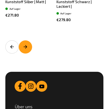
Kunststoff Silber | Matt |
Kunststoff Schwarz |
K
Lackiert |
Auf Lager
Auf Lager
€271.80
€279.80
Über uns