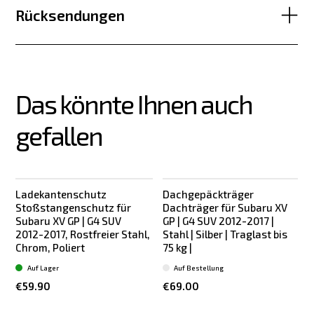
Rücksendungen
Das könnte Ihnen auch 
gefallen
Ladekantenschutz
Dachgepäckträger
Stoßstangenschutz für
Dachträger für Subaru XV
Subaru XV GP | G4 SUV
GP | G4 SUV 2012-2017 |
2012-2017, Rostfreier Stahl,
Stahl | Silber | Traglast bis
Chrom, Poliert
75 kg |
S
Auf Lager
Auf Bestellung
€59.90
€69.00