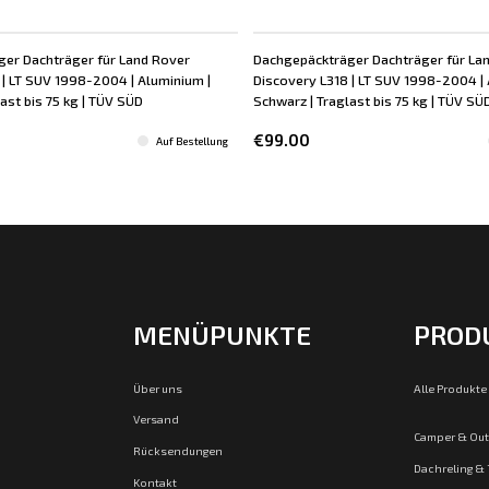
er Dachträger für Land Rover
Dachgepäckträger Dachträger für La
 | LT SUV 1998-2004 | Aluminium |
Discovery L318 | LT SUV 1998-2004 | 
ast bis 75 kg | TÜV SÜD
Schwarz | Traglast bis 75 kg | TÜV SÜ
€99.00
Auf Bestellung
MENÜPUNKTE
PROD
Über uns
Alle Produkte
Versand
Camper & Ou
Rücksendungen
Dachreling &
Kontakt