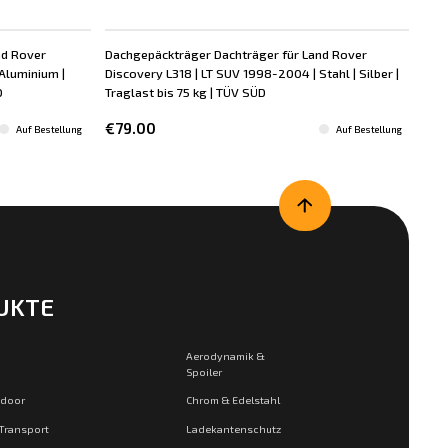
nd Rover
Dachgepäckträger Dachträger für Land Rover
Dac
Aluminium |
Discovery L318 | LT SUV 1998-2004 | Stahl | Silber |
Dis
D
Traglast bis 75 kg | TÜV SÜD
| Tr
€79.00
€7
Auf Bestellung
Auf Bestellung
UKTE
Aerodynamik &
Spoiler
tdoor
Chrom & Edelstahl
 Transport
Ladekantenschutz