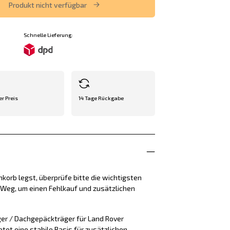
Produkt nicht verfügbar
Schnelle Lieferung:
er Preis
14 Tage Rückgabe
korb legst, überprüfe bitte die wichtigsten
e Weg, um einen Fehlkauf und zusätzlichen
er / Dachgepäckträger für Land Rover
ietet eine stabile Basis für zusätzlichen