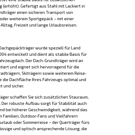
(erhöht). Gefertigt aus Stahl mit Lackiert in
dträger einen sicheren Transport von
 oder weiterem Sportgepäck – mit einer
r Alltag, Freizeit und lange Urlaubsreisen.
Dachgepäckträger wurde speziell für Land
2004 entwickelt und dient als stabile Basis für
ahrzeugdach. Der Dach-Grundträger wird an
iert und eignet sich hervorragend für die
adträgern, Skiträgern sowie weiterem Reise-
e die Dachfläche Ihres Fahrzeugs optimal und
t und sicher.
äger schaffen Sie sich zusätzlichen Stauraum,
Der robuste Aufbau sorgt für Stabilität auch
nd bei höherer Geschwindigkeit, während das
n Familien, Outdoor-Fans und Vielfahrern
iurlaub oder Sommerreise – der Querträger fürs
lässige und optisch ansprechende Lösung, die