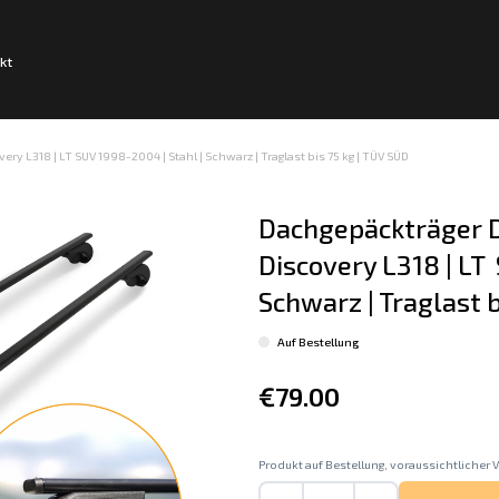
kt
y L318 | LT SUV 1998-2004 | Stahl | Schwarz | Traglast bis 75 kg | TÜV SÜD
Dachgepäckträger D
Discovery L318 | LT 
Schwarz | Traglast b
Auf Bestellung
€79.00
Produkt auf Bestellung, voraussichtlicher V