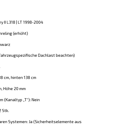
y II L318 | LT 1998-2004
reling (erhöht)
chwarz
 (fahrzeugspezifische Dachlast beachten)
l
38 cm, hinten 138 cm
mm, Höhe 20 mm
 (Kanaltyp „T“): Nein
2 Stk.
aren Systemen: Ja (Sicherheitselemente aus