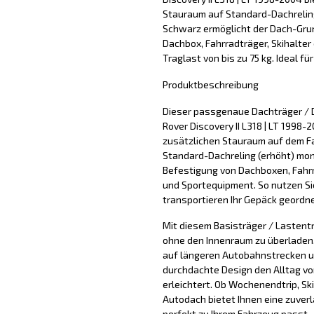
Stauraum auf Standard-Dachreling 
Schwarz ermöglicht der Dach-Grun
Dachbox, Fahrradträger, Skihalter
Traglast von bis zu 75 kg. Ideal fü
Produktbeschreibung
Dieser passgenaue Dachträger / 
Rover Discovery II L318 | LT 1998-
zusätzlichen Stauraum auf dem F
Standard-Dachreling (erhöht) mont
Befestigung von Dachboxen, Fahrr
und Sportequipment. So nutzen Si
transportieren Ihr Gepäck geordne
Mit diesem Basisträger / Lastentr
ohne den Innenraum zu überladen. 
auf längeren Autobahnstrecken u
durchdachte Design den Alltag vo
erleichtert. Ob Wochenendtrip, Sk
Autodach bietet Ihnen eine zuver
perfekt zu Ihrem Fahrzeug passt.