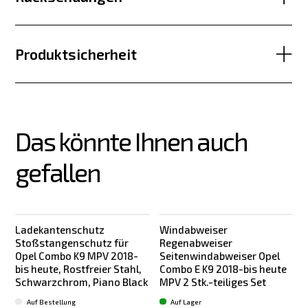
Produktsicherheit
Das könnte Ihnen auch 
gefallen
Ladekantenschutz
Windabweiser
Stoßstangenschutz für
Regenabweiser
Opel Combo K9 MPV 2018-
Seitenwindabweiser Opel
bis heute, Rostfreier Stahl,
Combo E K9 2018-bis heute
Schwarzchrom, Piano Black
MPV 2 Stk.-teiliges Set
K
Auf Bestellung
Auf Lager