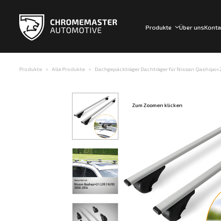
Produkte
Über uns
Konta
Produkte
Alle Produkte
Dachgepäckträger Dachträger für Nissan Qashqai+2 J10
Zum Zoomen klicken