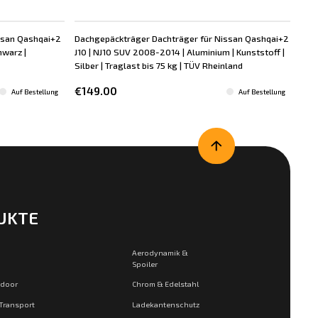
ssan Qashqai+2
Dachgepäckträger Dachträger für Nissan Qashqai+2
Dac
hwarz |
J10 | NJ10 SUV 2008-2014 | Aluminium | Kunststoff |
J10 
Silber | Traglast bis 75 kg | TÜV Rheinland
bis 
€149.00
€7
Auf Bestellung
Auf Bestellung
UKTE
Aerodynamik &
Spoiler
tdoor
Chrom & Edelstahl
 Transport
Ladekantenschutz