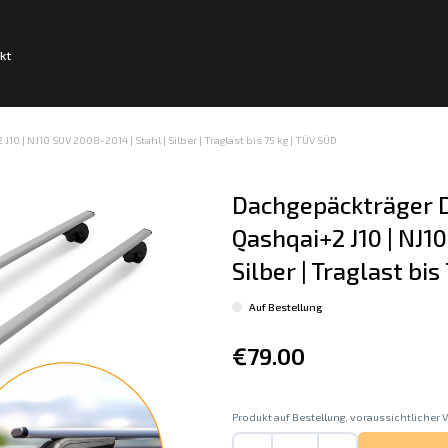
kt
 | NJ10 SUV 2008-2014 | Stahl | Silber | Traglast bis 75 kg | TÜV SÜD
Dachgepäckträger D
Qashqai+2 J10 | NJ10
Silber | Traglast bis
Auf Bestellung
€79.00
Produkt auf Bestellung, voraussichtlicher V