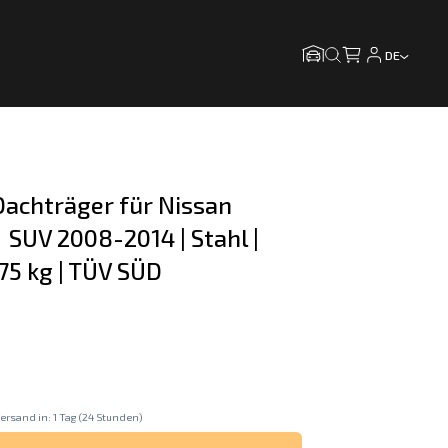
DE
achträger für Nissan 
  SUV 2008-2014 | Stahl | 
 75 kg | TÜV SÜD
ersand in: 1 Tag (24 Stunden)