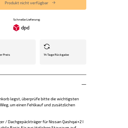
Produkt nicht verfügbar
Schnelle Lieferung:
er Preis
14 Tage Rückgabe
korb legst, überprüfe bitte die wichtigsten
e Weg, um einen Fehlkauf und zusätzlichen
er / Dachgepäckträger für Nissan Qashqai+2 I
stabile Basis für zusätzlichen Stauraum auf