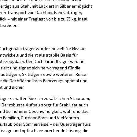
rtigt aus Stahl mit Lackiert in Silber ermöglicht
ren Transport von Dachbox, Fahrradträger,
k – mit einer Traglast von bis zu 75 kg. Ideal
ubsreisen.
Dachgepäckträger wurde speziell für Nissan
ntwickelt und dient als stabile Basis für
ahrzeugdach. Der Dach-Grundträger wird an
iert und eignet sich hervorragend für die
adträgern, Skiträgern sowie weiterem Reise-
e die Dachfläche Ihres Fahrzeugs optimal und
t und sicher.
äger schaffen Sie sich zusätzlichen Stauraum,
Der robuste Aufbau sorgt für Stabilität auch
nd bei höherer Geschwindigkeit, während das
n Familien, Outdoor-Fans und Vielfahrern
iurlaub oder Sommerreise – der Querträger fürs
lässige und optisch ansprechende Lösung, die