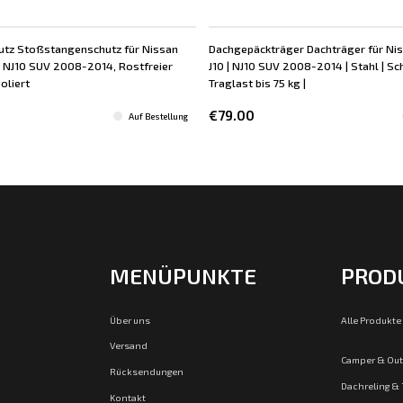
utz Stoßstangenschutz für Nissan
Dachgepäckträger Dachträger für Ni
| NJ10 SUV 2008-2014, Rostfreier
J10 | NJ10 SUV 2008-2014 | Stahl | Sc
oliert
Traglast bis 75 kg |
€79.00
Auf Bestellung
MENÜPUNKTE
PROD
Über uns
Alle Produkte
Versand
Camper & Ou
Rücksendungen
Dachreling &
Kontakt