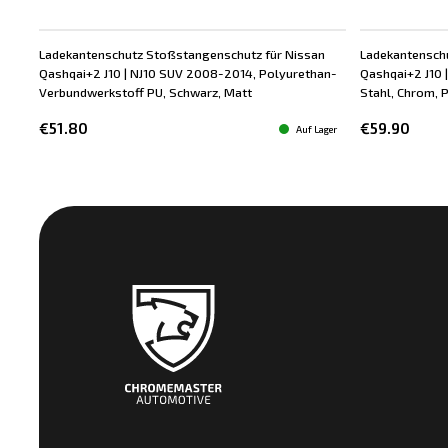
Ladekantenschutz Stoßstangenschutz für Nissan
Ladekantensch
Qashqai+2 J10 | NJ10 SUV 2008-2014, Polyurethan-
Qashqai+2 J10 
Verbundwerkstoff PU, Schwarz, Matt
Stahl, Chrom, P
€51.80
€59.90
Auf Lager