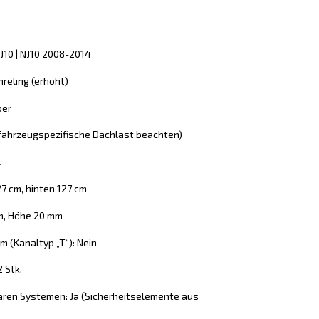
 J10 | NJ10 2008-2014
reling (erhöht)
ber
 (fahrzeugspezifische Dachlast beachten)
l
27 cm, hinten 127 cm
mm, Höhe 20 mm
 (Kanaltyp „T“): Nein
2 Stk.
aren Systemen: Ja (Sicherheitselemente aus