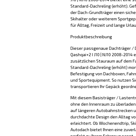
Standard-Dachreling (erhöht). Gefe
der Dach-Grundträger einen siche
Skihalter oder weiterem Sportgepäc
für Alltag, Freizeit und lange Urla
Produktbeschreibung
Dieser passgenaue Dachträger / 
Qashqai+2 I J10 | NJ10 2008-2014 e
zusätzlichen Stauraum auf dem F
Standard-Dachreling (erhöht) mont
Befestigung von Dachboxen, Fahrr
und Sportequipment. So nutzen Si
transportieren Ihr Gepäck geordne
Mit diesem Basisträger / Lastentr
ohne den Innenraum zu überladen. 
auf längeren Autobahnstrecken u
durchdachte Design den Alltag vo
erleichtert. Ob Wochenendtrip, Sk
Autodach bietet Ihnen eine zuver
perfekt zu Ihrem Fahrzeug passt.