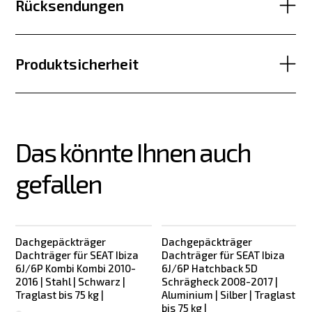
Rücksendungen
Produktsicherheit
Das könnte Ihnen auch 
gefallen
Dachgepäckträger
Dachgepäckträger
Dachträger für SEAT Ibiza
Dachträger für SEAT Ibiza
6J/6P Kombi Kombi 2010-
6J/6P Hatchback 5D
2016 | Stahl | Schwarz |
Schrägheck 2008-2017 |
Traglast bis 75 kg |
Aluminium | Silber | Traglast
bis 75 kg |
T