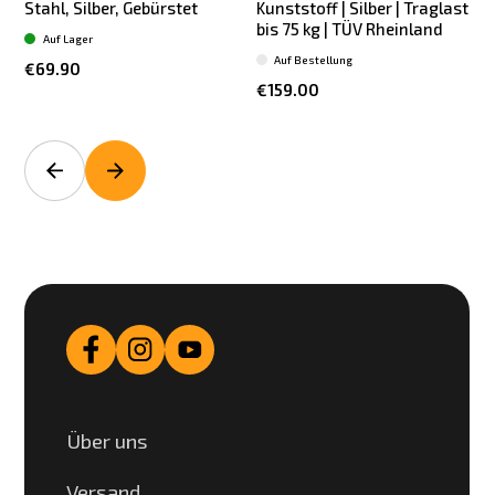
Stahl, Silber, Gebürstet
Kunststoff | Silber | Traglast
|
bis 75 kg | TÜV Rheinland
Auf Lager
Auf Bestellung
€69.90
€159.00
Über uns
Versand