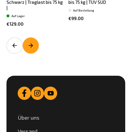
Schwarz | Traglast bis 75 kg
bis 75 kg | TÜV SÜD
7
|
Auf Bestellung
Auf Lager
€99.00
€129.00
Über uns
Versand