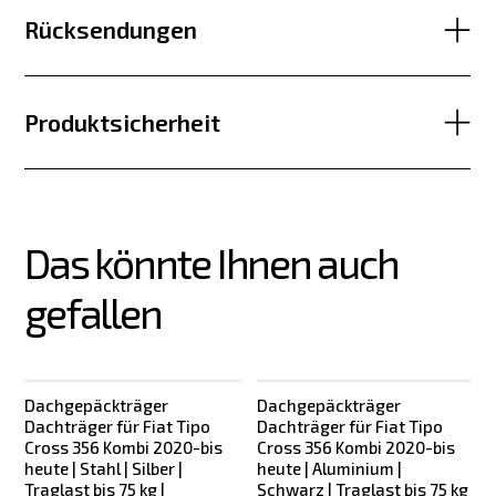
Rücksendungen
Produktsicherheit
Das könnte Ihnen auch 
gefallen
Dachgepäckträger
Dachgepäckträger
Dachträger für Fiat Tipo
Dachträger für Fiat Tipo
Cross 356 Kombi 2020-bis
Cross 356 Kombi 2020-bis
heute | Stahl | Silber |
heute | Aluminium |
h
Traglast bis 75 kg |
Schwarz | Traglast bis 75 kg
T