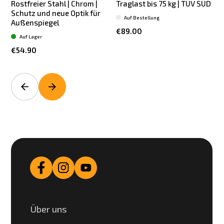
Rostfreier Stahl | Chrom |
Traglast bis 75 kg | TÜV SÜD
b
Schutz und neue Optik für
Auf Bestellung
Außenspiegel
€89.00
Auf Lager
€54.90
Über uns