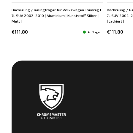
Dachreling / Relingträger für Volkswagen Touareg I
Dachreling / R
7L SUV 2002-2010 | Aluminium | Kunststoff Silber |
7L SUV 2002-20
Matt |
| Lackiert |
€111.80
€111.80
Auf Lager