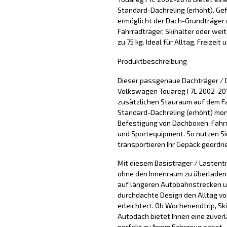
Standard-Dachreling (erhöht). Gef
ermöglicht der Dach-Grundträger 
Fahrradträger, Skihalter oder wei
zu 75 kg. Ideal für Alltag, Freizeit
Produktbeschreibung
Dieser passgenaue Dachträger / 
Volkswagen Touareg I 7L 2002-2010
zusätzlichen Stauraum auf dem F
Standard-Dachreling (erhöht) mont
Befestigung von Dachboxen, Fahrr
und Sportequipment. So nutzen Si
transportieren Ihr Gepäck geordne
Mit diesem Basisträger / Lastentr
ohne den Innenraum zu überladen. 
auf längeren Autobahnstrecken u
durchdachte Design den Alltag vo
erleichtert. Ob Wochenendtrip, Sk
Autodach bietet Ihnen eine zuver
perfekt zu Ihrem Fahrzeug passt.