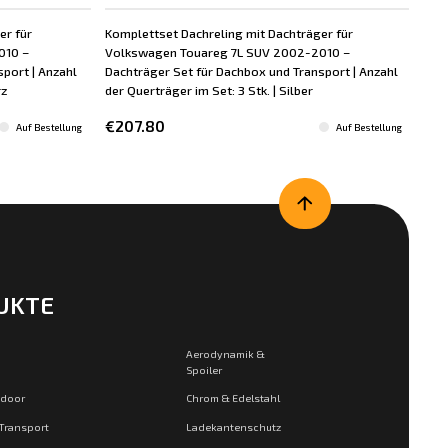
er für
Komplettset Dachreling mit Dachträger für
Kom
010 –
Volkswagen Touareg 7L SUV 2002-2010 –
Vol
port | Anzahl
Dachträger Set für Dachbox und Transport | Anzahl
Dac
rz
der Querträger im Set: 3 Stk. | Silber
der 
€207.80
€1
Auf Bestellung
Auf Bestellung
UKTE
Aerodynamik &
Spoiler
tdoor
Chrom & Edelstahl
 Transport
Ladekantenschutz