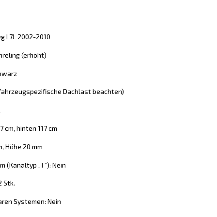
g I 7L 2002-2010
reling (erhöht)
chwarz
 (fahrzeugspezifische Dachlast beachten)
l
7 cm, hinten 117 cm
mm, Höhe 20 mm
 (Kanaltyp „T“): Nein
2 Stk.
aren Systemen: Nein