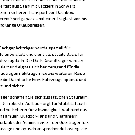
ertigt aus Stahl mit Lackiert in Schwarz
einen sicheren Transport von Dachbox,
terem Sportgepäck – mit einer Traglast von bis
 und lange Urlaubsreisen.
Dachgepäckträger wurde speziell für
 entwickelt und dient als stabile Basis für
ahrzeugdach. Der Dach-Grundträger wird an
iert und eignet sich hervorragend für die
adträgern, Skiträgern sowie weiterem Reise-
e die Dachfläche Ihres Fahrzeugs optimal und
t und sicher.
äger schaffen Sie sich zusätzlichen Stauraum,
Der robuste Aufbau sorgt für Stabilität auch
nd bei höherer Geschwindigkeit, während das
n Familien, Outdoor-Fans und Vielfahrern
iurlaub oder Sommerreise – der Querträger fürs
lässige und optisch ansprechende Lösung, die