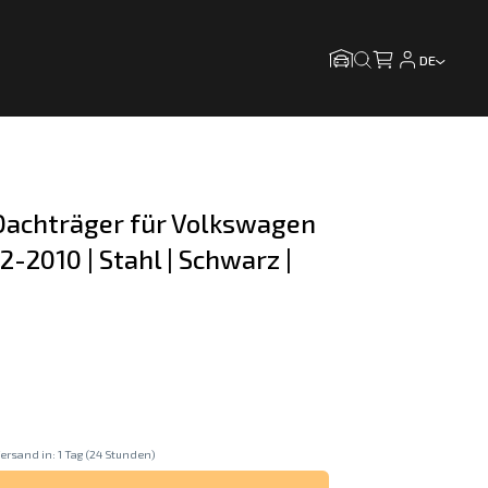
DE
achträger für Volkswagen 
-2010 | Stahl | Schwarz | 
ersand in: 1 Tag (24 Stunden)