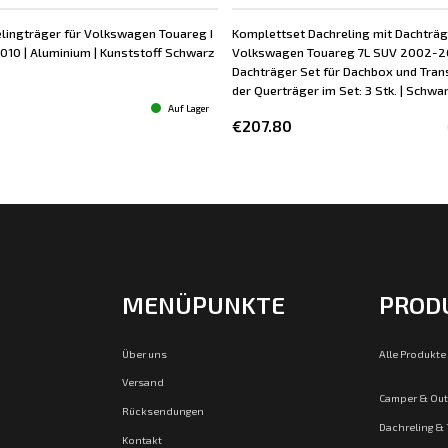
elingträger für Volkswagen Touareg I
Komplettset Dachreling mit Dachträg
10 | Aluminium | Kunststoff Schwarz
Volkswagen Touareg 7L SUV 2002-2
Dachträger Set für Dachbox und Trans
der Querträger im Set: 3 Stk. | Schwa
Auf Lager
€207.80
MENÜPUNKTE
PROD
Über uns
Alle Produkte
Versand
Camper & Ou
Rücksendungen
Dachreling &
Kontakt