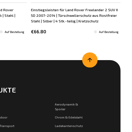
nd Rover
Einstiegsleisten für Land Rover Freelander 2 SUV II
Dac
| Stahl |
5D 2007-2014 | Türschwellerschutz aus Rostfreier
Fre
Stahl | Silber | 4 Stk.-teilig | Kratzschutz
Schw
€66.80
€6
Auf Bestellung
Auf Bestellung
UKTE
Aerodynamik &
Spoiler
tdoor
Chrom & Edelstahl
 Transport
Ladekantenschutz