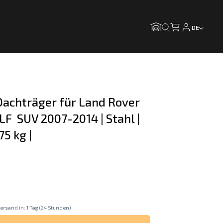
DE
achträger für Land Rover 
LF  SUV 2007-2014 | Stahl | 
75 kg |
ersand in: 1 Tag (24 Stunden)