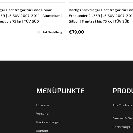
er Dachträger für Land Rover
Dachgepäckträger Dachträger für La
359 | LF SUV 2007-2014 | Aluminium |
Freelander 2 L359 | LF SUV 2007-2014 
ast bis 75 kg | TÜV SÜD
Silber | Traglast bis 75 kg | TÜV SÜD
€79.00
Auf Bestellung
MENÜPUNKTE
PROD
Über uns
Alle Produkte
Versand
Camper & Ou
Rücksendungen
Dachreling &
Kontakt