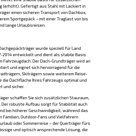
(erhöht). Gefertigt aus Stahl mit Lackiert in
träger einen sicheren Transport von Dachbox,
terem Sportgepäck – mit einer Traglast von bis
 und lange Urlaubsreisen.
Dachgepäckträger wurde speziell für Land
07-2014 entwickelt und dient als stabile Basis
em Fahrzeugdach. Der Dach-Grundträger wird an
iert und eignet sich hervorragend für die
adträgern, Skiträgern sowie weiterem Reise-
e die Dachfläche Ihres Fahrzeugs optimal und
t und sicher.
äger schaffen Sie sich zusätzlichen Stauraum,
Der robuste Aufbau sorgt für Stabilität auch
nd bei höherer Geschwindigkeit, während das
n Familien, Outdoor-Fans und Vielfahrern
iurlaub oder Sommerreise – der Querträger fürs
lässige und optisch ansprechende Lösung, die