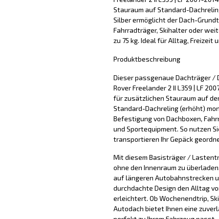
Stauraum auf Standard-Dachreling 
Silber ermöglicht der Dach-Grund
Fahrradträger, Skihalter oder wei
zu 75 kg. Ideal für Alltag, Freizeit
Produktbeschreibung
Dieser passgenaue Dachträger / 
Rover Freelander 2 II L359 | LF 20
für zusätzlichen Stauraum auf d
Standard-Dachreling (erhöht) mont
Befestigung von Dachboxen, Fahrr
und Sportequipment. So nutzen Si
transportieren Ihr Gepäck geordne
Mit diesem Basisträger / Lastentr
ohne den Innenraum zu überladen. 
auf längeren Autobahnstrecken u
durchdachte Design den Alltag vo
erleichtert. Ob Wochenendtrip, Sk
Autodach bietet Ihnen eine zuver
perfekt zu Ihrem Fahrzeug passt.