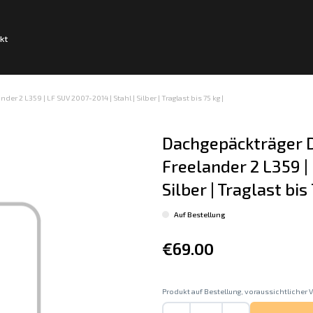
kt
r 2 L359 | LF SUV 2007-2014 | Stahl | Silber | Traglast bis 75 kg |
Dachgepäckträger D
Freelander 2 L359 | 
Silber | Traglast bis 
Auf Bestellung
€69.00
Produkt auf Bestellung, voraussichtlicher V