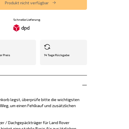
Produkt nicht verfügbar
Schnelle Lieferung:
er Preis
14 Tage Rückgabe
korb legst, überprüfe bitte die wichtigsten
e Weg, um einen Fehlkauf und zusätzlichen
er / Dachgepäckträger für Land Rover
 bietet eine stabile Basis für zusätzlichen