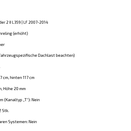
er 2 II L359 | LF 2007-2014
reling (erhöht)
ber
 (fahrzeugspezifische Dachlast beachten)
l
7 cm, hinten 117 cm
mm, Höhe 20 mm
 (Kanaltyp „T“): Nein
2 Stk.
aren Systemen: Nein