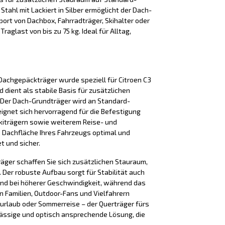
Stahl mit Lackiert in Silber ermöglicht der Dach-
ort von Dachbox, Fahrradträger, Skihalter oder
raglast von bis zu 75 kg. Ideal für Alltag,
achgepäckträger wurde speziell für Citroen C3
d dient als stabile Basis für zusätzlichen
Der Dach-Grundträger wird an Standard-
eignet sich hervorragend für die Befestigung
kiträgern sowie weiterem Reise- und
e Dachfläche Ihres Fahrzeugs optimal und
t und sicher.
äger schaffen Sie sich zusätzlichen Stauraum,
Der robuste Aufbau sorgt für Stabilität auch
nd bei höherer Geschwindigkeit, während das
n Familien, Outdoor-Fans und Vielfahrern
iurlaub oder Sommerreise – der Querträger fürs
lässige und optisch ansprechende Lösung, die