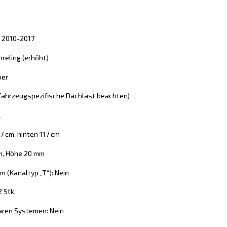
51 2010-2017
reling (erhöht)
ber
 (fahrzeugspezifische Dachlast beachten)
l
7 cm, hinten 117 cm
mm, Höhe 20 mm
 (Kanaltyp „T“): Nein
2 Stk.
aren Systemen: Nein