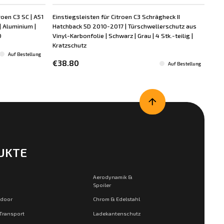
oen C3 SC | A51
Einstiegsleisten für Citroen C3 Schrägheck II
Dac
 Aluminium |
Hatchback 5D 2010-2017 | Türschwellerschutz aus
Hat
D
Vinyl-Karbonfolie | Schwarz | Grau | 4 Stk.-teilig |
Sch
Kratzschutz
€7
Auf Bestellung
€38.80
Auf Bestellung
UKTE
Aerodynamik &
Spoiler
tdoor
Chrom & Edelstahl
 Transport
Ladekantenschutz