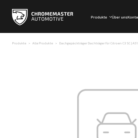
Produkte
Über uns
Konta
Produkte
Alle Produkte
Dachgepäckträger Dachträger für Citroen C3 SC | A51 