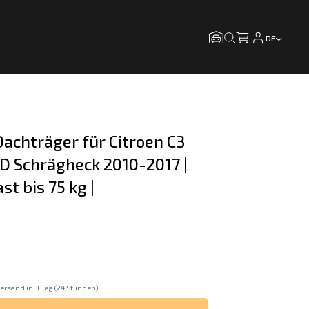
DE
achträger für Citroen C3 
5D Schrägheck 2010-2017 | 
ast bis 75 kg |
ersand in: 1 Tag (24 Stunden)