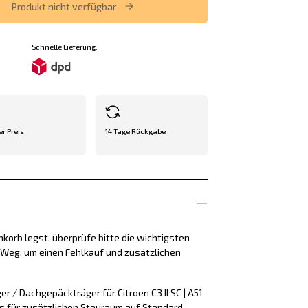
Produkt nicht verfügbar
Schnelle Lieferung:
er Preis
14 Tage Rückgabe
korb legst, überprüfe bitte die wichtigsten
e Weg, um einen Fehlkauf und zusätzlichen
r / Dachgepäckträger für Citroen C3 II SC | A51
is für zusätzlichen Stauraum auf Standard-