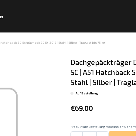
kt
Hatchback 5D Schrägheck 2010-2017 | Stahl | Silber | Traglast bis 75 kg |
Dachgepäckträger D
SC | A51 Hatchback 
Stahl | Silber | Tragl
Auf Bestellung
€69.00
Produkt auf Bestellung, voraussichtlicher V