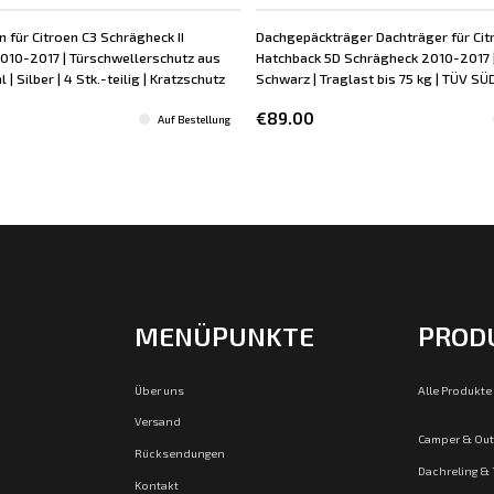
n für Citroen C3 Schrägheck II
Dachgepäckträger Dachträger für Citr
010-2017 | Türschwellerschutz aus
Hatchback 5D Schrägheck 2010-2017 |
 | Silber | 4 Stk.-teilig | Kratzschutz
Schwarz | Traglast bis 75 kg | TÜV SÜ
€89.00
Auf Bestellung
MENÜPUNKTE
PROD
Über uns
Alle Produkte
Versand
Camper & Ou
Rücksendungen
Dachreling &
Kontakt