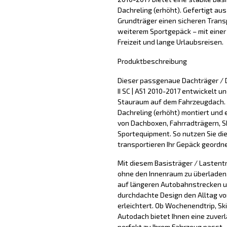
Dachreling (erhöht). Gefertigt aus 
Grundträger einen sicheren Transp
weiterem Sportgepäck – mit einer T
Freizeit und lange Urlaubsreisen.
Produktbeschreibung
Dieser passgenaue Dachträger / D
II SC | A51 2010-2017 entwickelt un
Stauraum auf dem Fahrzeugdach. 
Dachreling (erhöht) montiert und 
von Dachboxen, Fahrradträgern, S
Sportequipment. So nutzen Sie di
transportieren Ihr Gepäck geordne
Mit diesem Basisträger / Lastentr
ohne den Innenraum zu überladen. 
auf längeren Autobahnstrecken u
durchdachte Design den Alltag vo
erleichtert. Ob Wochenendtrip, Sk
Autodach bietet Ihnen eine zuver
perfekt zu Ihrem Fahrzeug passt.