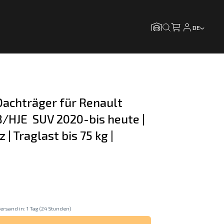
DE
achträger für Renault 
B/HJE  SUV 2020-bis heute | 
| Traglast bis 75 kg |
ersand in: 1 Tag (24 Stunden)