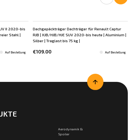
UV II 2020-bis
Dachgepäckträger Dachträger für Renault Captur
Dac
eier Stahl |
RJB | XJB/HJB/HJE SUV 2020-bis heute | Aluminium |
RJB
Silber | Traglast bis 75 kg |
Kuns
Rhe
€109.00
Auf Bestellung
Auf Bestellung
€1
UKTE
Aerodynamik &
Spoiler