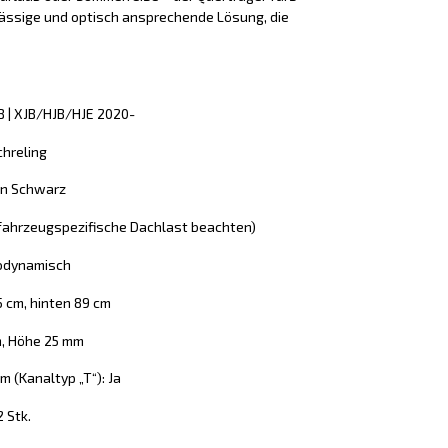
lässige und optisch ansprechende Lösung, die
JB | XJB/HJB/HJE 2020-
chreling
 in Schwarz
 (fahrzeugspezifische Dachlast beachten)
rodynamisch
5 cm, hinten 89 cm
m, Höhe 25 mm
 (Kanaltyp „T“): Ja
2 Stk.