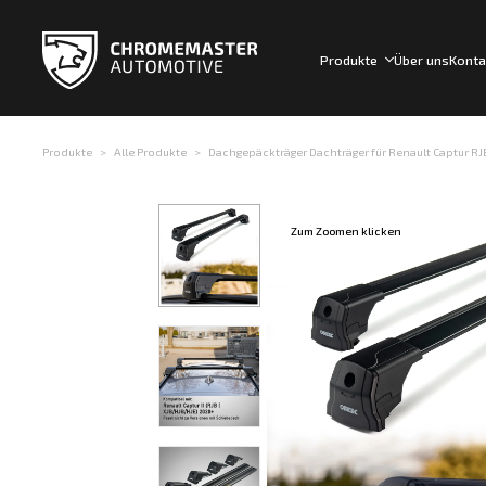
Produkte
Über uns
Konta
Produkte
Alle Produkte
Dachgepäckträger Dachträger für Renault Captur RJB 
Zum Zoomen klicken