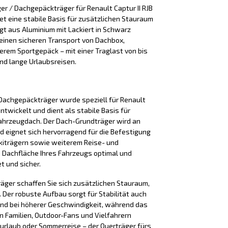
r / Dachgepäckträger für Renault Captur II RJB
et eine stabile Basis für zusätzlichen Stauraum
igt aus Aluminium mit Lackiert in Schwarz
einen sicheren Transport von Dachbox,
terem Sportgepäck – mit einer Traglast von bis
 und lange Urlaubsreisen.
Dachgepäckträger wurde speziell für Renault
entwickelt und dient als stabile Basis für
ahrzeugdach. Der Dach-Grundträger wird an
nd eignet sich hervorragend für die Befestigung
kiträgern sowie weiterem Reise- und
e Dachfläche Ihres Fahrzeugs optimal und
t und sicher.
äger schaffen Sie sich zusätzlichen Stauraum,
Der robuste Aufbau sorgt für Stabilität auch
nd bei höherer Geschwindigkeit, während das
n Familien, Outdoor-Fans und Vielfahrern
iurlaub oder Sommerreise – der Querträger fürs