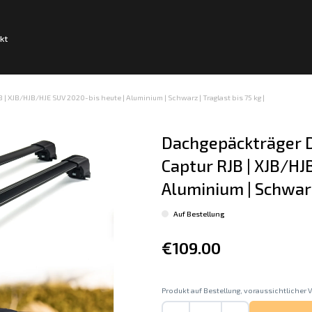
kt
| XJB/HJB/HJE SUV 2020-bis heute | Aluminium | Schwarz | Traglast bis 75 kg |
Dachgepäckträger D
Captur RJB | XJB/HJ
Aluminium | Schwarz 
Auf Bestellung
€109.00
Produkt auf Bestellung, voraussichtlicher V