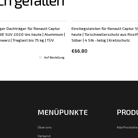
er Dachträger für Renault Captur
Einstiegsleisten für Renault Captur S
HJE SUV 2020-bis heute | Aluminium |
heute | Türschwellerschutz aus Rostfr
hwarz | Traglast bis 75 kg | TÜV
Silber | 4 Stk.-teilig | Kratzschutz
€66.80
Auf Bestellung
MENÜPUNKTE
PROD
Über uns
Alle Produkte
Versand