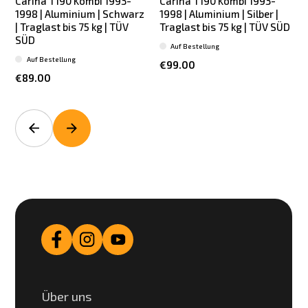
Carina T190 Kombi 1993-
Carina T190 Kombi 1993-
1998 | Aluminium | Schwarz
1998 | Aluminium | Silber |
1
| Traglast bis 75 kg | TÜV
Traglast bis 75 kg | TÜV SÜD
SÜD
Auf Bestellung
Auf Bestellung
€99.00
€89.00
Über uns