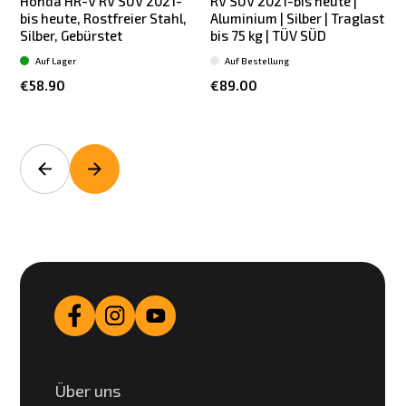
Honda HR-V RV SUV 2021-
RV SUV 2021-bis heute |
bis heute, Rostfreier Stahl,
Aluminium | Silber | Traglast
b
Silber, Gebürstet
bis 75 kg | TÜV SÜD
Auf Lager
Auf Bestellung
€58.90
€89.00
Über uns