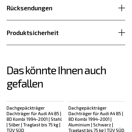
Rücksendungen
Produktsicherheit
Das könnte Ihnen auch 
gefallen
Dachgepäckträger
Dachgepäckträger
Dachträger für Audi A4 B5 |
Dachträger für Audi A4 B5 |
8D Kombi 1994-2001 | Stahl
8D Kombi 1994-2001 |
| Silber | Traglast bis 75 kg |
Aluminium | Schwarz |
TÜV SÜD
Traglast bis 75 kg | TÜV SÜD
S