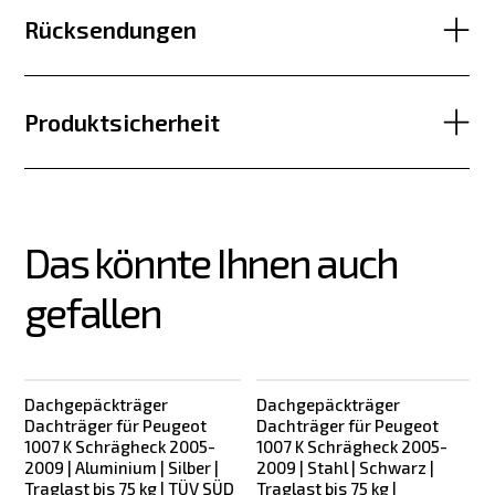
Rücksendungen
Produktsicherheit
Das könnte Ihnen auch 
gefallen
Dachgepäckträger
Dachgepäckträger
Dachträger für Peugeot
Dachträger für Peugeot
1007 K Schrägheck 2005-
1007 K Schrägheck 2005-
2009 | Aluminium | Silber |
2009 | Stahl | Schwarz |
2
Traglast bis 75 kg | TÜV SÜD
Traglast bis 75 kg |