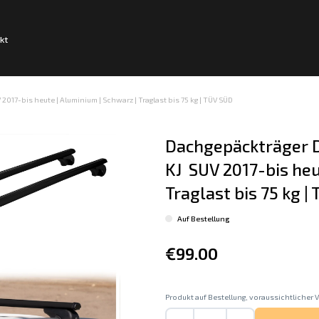
kt
017-bis heute | Aluminium | Schwarz | Traglast bis 75 kg | TÜV SÜD
Dachgepäckträger D
KJ  SUV 2017-bis heu
Traglast bis 75 kg |
Auf Bestellung
€99.00
Produkt auf Bestellung, voraussichtlicher V