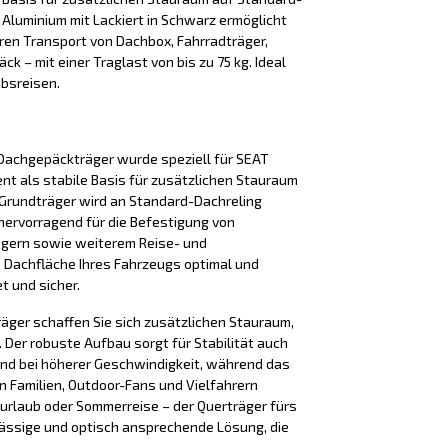
s Aluminium mit Lackiert in Schwarz ermöglicht
ren Transport von Dachbox, Fahrradträger,
k – mit einer Traglast von bis zu 75 kg. Ideal
ubsreisen.
Dachgepäckträger wurde speziell für SEAT
ent als stabile Basis für zusätzlichen Stauraum
Grundträger wird an Standard-Dachreling
 hervorragend für die Befestigung von
ägern sowie weiterem Reise- und
e Dachfläche Ihres Fahrzeugs optimal und
t und sicher.
äger schaffen Sie sich zusätzlichen Stauraum,
Der robuste Aufbau sorgt für Stabilität auch
nd bei höherer Geschwindigkeit, während das
n Familien, Outdoor-Fans und Vielfahrern
iurlaub oder Sommerreise – der Querträger fürs
lässige und optisch ansprechende Lösung, die