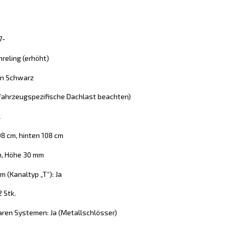
7-
reling (erhöht)
 in Schwarz
 (fahrzeugspezifische Dachlast beachten)
l
08 cm, hinten 108 cm
m, Höhe 30 mm
 (Kanaltyp „T“): Ja
2 Stk.
aren Systemen: Ja (Metallschlösser)