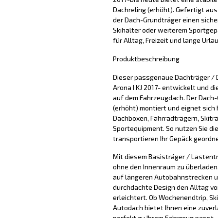
Dachreling (erhöht). Gefertigt au
der Dach-Grundträger einen siche
Skihalter oder weiterem Sportgepäc
für Alltag, Freizeit und lange Urla
Produktbeschreibung
Dieser passgenaue Dachträger / 
Arona I KJ 2017- entwickelt und di
auf dem Fahrzeugdach. Der Dach-
(erhöht) montiert und eignet sich
Dachboxen, Fahrradträgern, Skitr
Sportequipment. So nutzen Sie di
transportieren Ihr Gepäck geordne
Mit diesem Basisträger / Lastentr
ohne den Innenraum zu überladen. 
auf längeren Autobahnstrecken u
durchdachte Design den Alltag vo
erleichtert. Ob Wochenendtrip, Sk
Autodach bietet Ihnen eine zuver
perfekt zu Ihrem Fahrzeug passt.