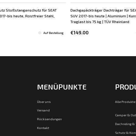
utz Stoßstangenschutz für SEAT
Dachgepäckträger Dachträger für SE
17-bis heute, Rostfreier Stahl,
SUV 2017-bis heute | Aluminium | Kunst
Traglast bis 75 kg | TÜV Rheinland
€149.00
Auf Bestellung
MENÜPUNKTE
PROD
Über uns
Alle Produkte
Versand
Camper & Ou
Rücksendungen
Dachreling &
Kontakt
Schutz & Kom