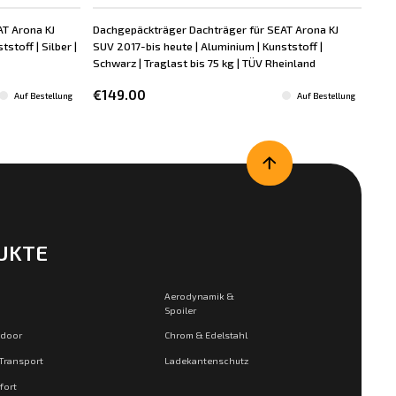
AT Arona KJ
Dachgepäckträger Dachträger für SEAT Arona KJ
Dac
stoff | Silber |
SUV 2017-bis heute | Aluminium | Kunststoff |
SUV 
Schwarz | Traglast bis 75 kg | TÜV Rheinland
75 k
€149.00
€6
Auf Bestellung
Auf Bestellung
UKTE
Aerodynamik &
Spoiler
tdoor
Chrom & Edelstahl
 Transport
Ladekantenschutz
fort