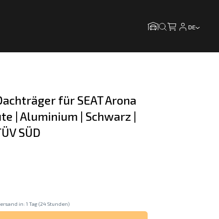
DE
achträger für SEAT Arona 
te | Aluminium | Schwarz | 
 TÜV SÜD
ersand in: 1 Tag (24 Stunden)