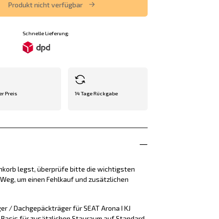
Produkt nicht verfügbar
Schnelle Lieferung:
er Preis
14 Tage Rückgabe
korb legst, überprüfe bitte die wichtigsten
e Weg, um einen Fehlkauf und zusätzlichen
er / Dachgepäckträger für SEAT Arona I KJ
e Basis für zusätzlichen Stauraum auf Standard-