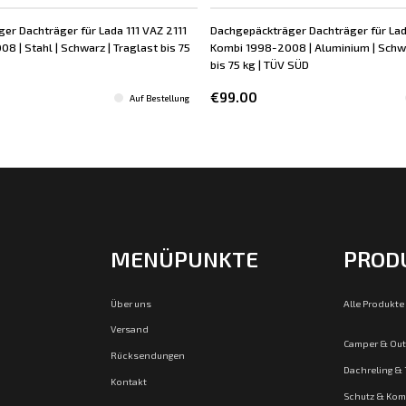
er Dachträger für Lada 111 VAZ 2111
Dachgepäckträger Dachträger für Lad
 | Stahl | Schwarz | Traglast bis 75
Kombi 1998-2008 | Aluminium | Schwa
bis 75 kg | TÜV SÜD
€99.00
Auf Bestellung
MENÜPUNKTE
PROD
Über uns
Alle Produkte
Versand
Camper & Ou
Rücksendungen
Dachreling &
Kontakt
Schutz & Kom