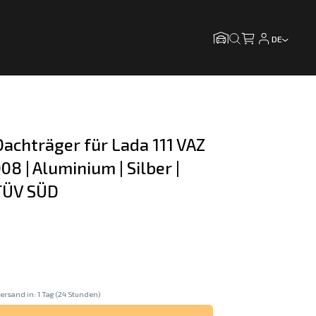
DE
achträger für Lada 111 VAZ 
8 | Aluminium | Silber | 
 TÜV SÜD
ersand in: 1 Tag (24 Stunden)