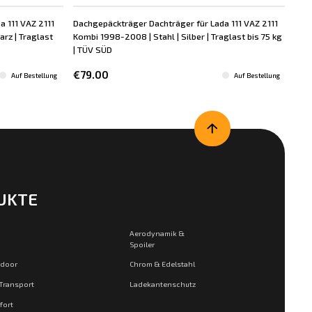
a 111 VAZ 2111
Dachgepäckträger Dachträger für Lada 111 VAZ 2111
Dac
rz | Traglast
Kombi 1998-2008 | Stahl | Silber | Traglast bis 75 kg
Kom
| TÜV SÜD
bis
€79.00
€8
Auf Bestellung
Auf Bestellung
UKTE
Aerodynamik &
Spoiler
tdoor
Chrom & Edelstahl
 Transport
Ladekantenschutz
fort