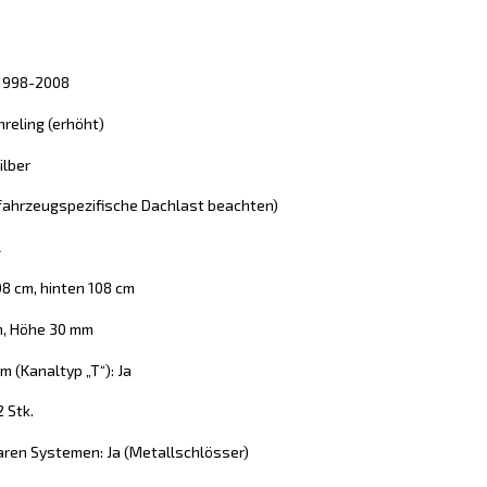
1 1998-2008
reling (erhöht)
ilber
 (fahrzeugspezifische Dachlast beachten)
l
08 cm, hinten 108 cm
m, Höhe 30 mm
 (Kanaltyp „T“): Ja
2 Stk.
aren Systemen: Ja (Metallschlösser)