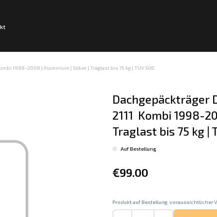
kt
mbi 1998-2008 | Aluminium | Silber | Traglast bis 75 kg | TÜV SÜD
Dachgepäckträger D
2111  Kombi 1998-200
Traglast bis 75 kg |
Auf Bestellung
€99.00
Produkt auf Bestellung, voraussichtlicher V