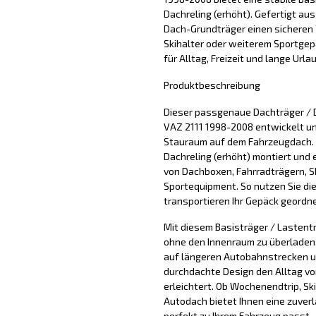
Dachreling (erhöht). Gefertigt aus
Dach-Grundträger einen sicheren 
Skihalter oder weiterem Sportgepäc
für Alltag, Freizeit und lange Urla
Produktbeschreibung
Dieser passgenaue Dachträger / D
VAZ 2111 1998-2008 entwickelt und
Stauraum auf dem Fahrzeugdach. 
Dachreling (erhöht) montiert und 
von Dachboxen, Fahrradträgern, S
Sportequipment. So nutzen Sie di
transportieren Ihr Gepäck geordne
Mit diesem Basisträger / Lastentr
ohne den Innenraum zu überladen. 
auf längeren Autobahnstrecken u
durchdachte Design den Alltag vo
erleichtert. Ob Wochenendtrip, Sk
Autodach bietet Ihnen eine zuver
perfekt zu Ihrem Fahrzeug passt.