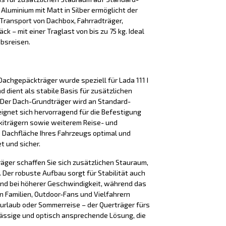
 Aluminium mit Matt in Silber ermöglicht der
Transport von Dachbox, Fahrradträger,
k – mit einer Traglast von bis zu 75 kg. Ideal
ubsreisen.
achgepäckträger wurde speziell für Lada 111 I
 dient als stabile Basis für zusätzlichen
Der Dach-Grundträger wird an Standard-
eignet sich hervorragend für die Befestigung
kiträgern sowie weiterem Reise- und
e Dachfläche Ihres Fahrzeugs optimal und
t und sicher.
äger schaffen Sie sich zusätzlichen Stauraum,
Der robuste Aufbau sorgt für Stabilität auch
nd bei höherer Geschwindigkeit, während das
n Familien, Outdoor-Fans und Vielfahrern
iurlaub oder Sommerreise – der Querträger fürs
lässige und optisch ansprechende Lösung, die