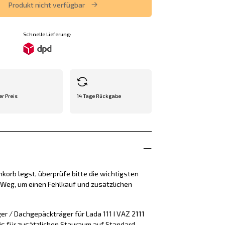
Produkt nicht verfügbar
Schnelle Lieferung:
er Preis
14 Tage Rückgabe
korb legst, überprüfe bitte die wichtigsten
e Weg, um einen Fehlkauf und zusätzlichen
r / Dachgepäckträger für Lada 111 I VAZ 2111
sis für zusätzlichen Stauraum auf Standard-