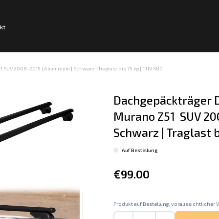
kt
SUV 2008-2015 | Aluminium | Schwarz | Traglast bis 75 kg | TÜV SÜD
Dachgepäckträger D
Murano Z51  SUV 200
Schwarz | Traglast b
Auf Bestellung
€99.00
Produkt auf Bestellung, voraussichtlicher V