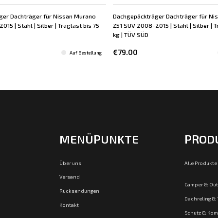
ger Dachträger für Nissan Murano
Dachgepäckträger Dachträger für Ni
15 | Stahl | Silber | Traglast bis 75
Z51 SUV 2008-2015 | Stahl | Silber | T
kg | TÜV SÜD
€79.00
Auf Bestellung
MENÜPUNKTE
PROD
Über uns
Alle Produkte
Versand
Camper & Ou
Rücksendungen
Dachreling &
Kontakt
Schutz & Kom