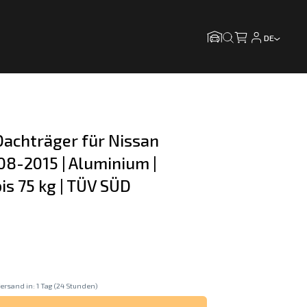
DE
achträger für Nissan 
8-2015 | Aluminium | 
is 75 kg | TÜV SÜD
ersand in: 1 Tag (24 Stunden)