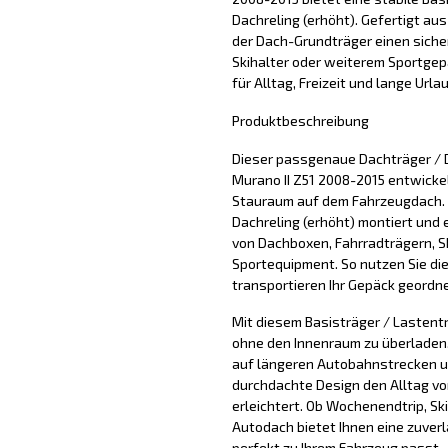
Dachreling (erhöht). Gefertigt au
der Dach-Grundträger einen siche
Skihalter oder weiterem Sportgepäc
für Alltag, Freizeit und lange Urla
Produktbeschreibung
Dieser passgenaue Dachträger / 
Murano II Z51 2008-2015 entwickel
Stauraum auf dem Fahrzeugdach. 
Dachreling (erhöht) montiert und 
von Dachboxen, Fahrradträgern, S
Sportequipment. So nutzen Sie di
transportieren Ihr Gepäck geordne
Mit diesem Basisträger / Lastentr
ohne den Innenraum zu überladen. 
auf längeren Autobahnstrecken u
durchdachte Design den Alltag vo
erleichtert. Ob Wochenendtrip, Sk
Autodach bietet Ihnen eine zuver
perfekt zu Ihrem Fahrzeug passt.