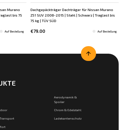
ssan Murano
Dachgepäckträger Dachträger für Nissan Murano
Dac
raglast bis 75
Z51 SUV 2008-2015 | Stahl | Schwarz | Traglast bis
Z51
75 kg | TÜV SÜD
75 k
€79.00
€6
Auf Bestellung
Auf Bestellung
UKTE
Aerodynamik &
Spoiler
tdoor
Chrom & Edelstahl
 Transport
Ladekantenschutz
fort