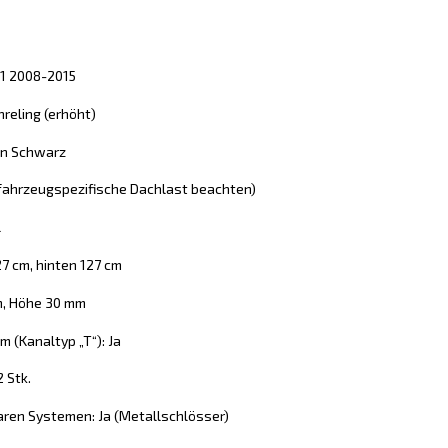
51 2008-2015
reling (erhöht)
 in Schwarz
 (fahrzeugspezifische Dachlast beachten)
l
27 cm, hinten 127 cm
m, Höhe 30 mm
 (Kanaltyp „T“): Ja
2 Stk.
aren Systemen: Ja (Metallschlösser)