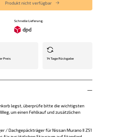
Produkt nicht verfügbar
Schnelle Lieferung:
er Preis
14 Tage Rückgabe
korb legst, überprüfe bitte die wichtigsten
e Weg, um einen Fehlkauf und zusätzlichen
er / Dachgepäckträger für Nissan Murano II Z51
is für zusätzlichen Stauraum auf Standard-