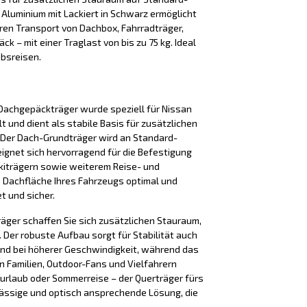
s Aluminium mit Lackiert in Schwarz ermöglicht
ren Transport von Dachbox, Fahrradträger,
k – mit einer Traglast von bis zu 75 kg. Ideal
ubsreisen.
Dachgepäckträger wurde speziell für Nissan
t und dient als stabile Basis für zusätzlichen
Der Dach-Grundträger wird an Standard-
eignet sich hervorragend für die Befestigung
kiträgern sowie weiterem Reise- und
e Dachfläche Ihres Fahrzeugs optimal und
t und sicher.
äger schaffen Sie sich zusätzlichen Stauraum,
Der robuste Aufbau sorgt für Stabilität auch
nd bei höherer Geschwindigkeit, während das
n Familien, Outdoor-Fans und Vielfahrern
iurlaub oder Sommerreise – der Querträger fürs
lässige und optisch ansprechende Lösung, die