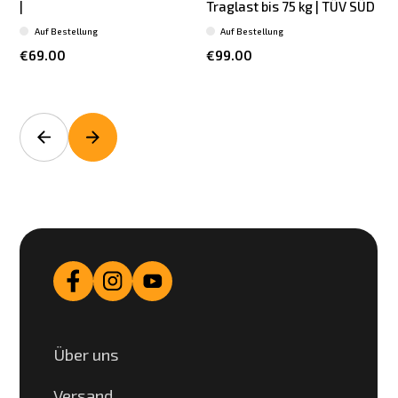
|
Traglast bis 75 kg | TÜV SÜD
T
Auf Bestellung
Auf Bestellung
€69.00
€99.00
Über uns
Versand