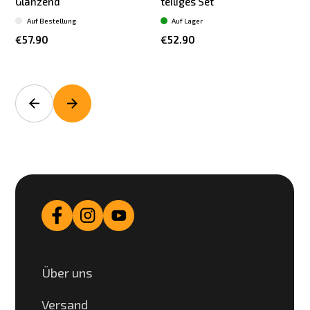
Glänzend
teiliges Set
L
Auf Bestellung
Auf Lager
€57.90
€52.90
Über uns
Versand