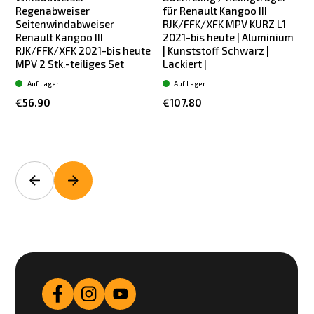
Regenabweiser
für Renault Kangoo III
Seitenwindabweiser
RJK/FFK/XFK MPV KURZ L1
Renault Kangoo III
2021-bis heute | Aluminium
RJK/FFK/XFK 2021-bis heute
| Kunststoff Schwarz |
MPV 2 Stk.-teiliges Set
Lackiert |
L
Auf Lager
Auf Lager
€56.90
€107.80