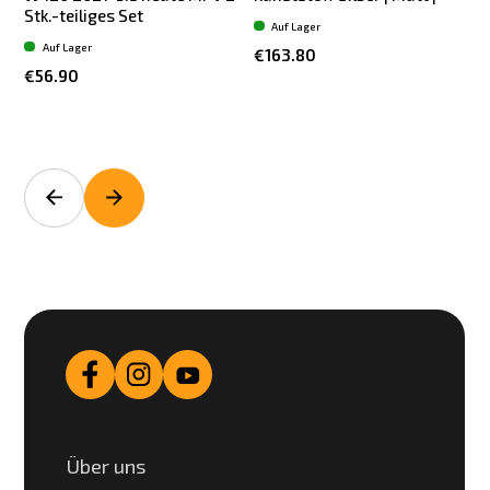
Stk.-teiliges Set
S
Auf Lager
Auf Lager
€163.80
€56.90
Über uns