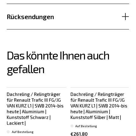
Rücksendungen
Das könnte Ihnen auch 
gefallen
Dachreling / Relingträger
Dachreling / Relingträger
für Renault Trafic III FG/JG
für Renault Trafic III FG/JG
f
VAN KURZ L1 | SWB 2014-bis
VAN KURZ L1 | SWB 2014-bis
heute | Aluminium |
heute | Aluminium |
Kunststoff Schwarz |
Kunststoff Silber | Matt |
Lackiert |
L
Auf Bestellung
Auf Bestellung
€261.80