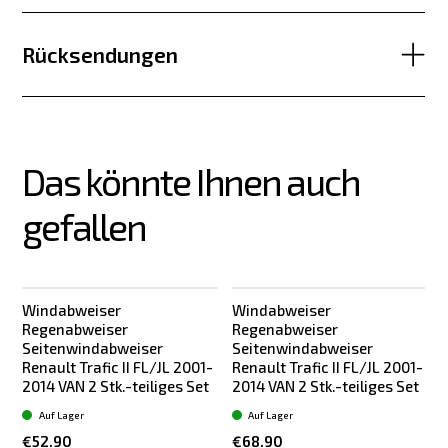
Rücksendungen
Das könnte Ihnen auch 
gefallen
Windabweiser
Windabweiser
Regenabweiser
Regenabweiser
f
Seitenwindabweiser
Seitenwindabweiser
Renault Trafic II FL/JL 2001-
Renault Trafic II FL/JL 2001-
2014 VAN 2 Stk.-teiliges Set
2014 VAN 2 Stk.-teiliges Set
L
Auf Lager
Auf Lager
€52.90
€68.90