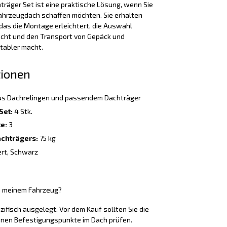
räger Set ist eine praktische Lösung, wenn Sie
ahrzeugdach schaffen möchten. Sie erhalten
as die Montage erleichtert, die Auswahl
cht und den Transport von Gepäck und
tabler macht.
tionen
s Dachrelingen und passendem Dachträger
Set:
4 Stk.
e:
3
chträgers:
75 kg
ert, Schwarz
u meinem Fahrzeug?
ifisch ausgelegt. Vor dem Kauf sollten Sie die
nen Befestigungspunkte im Dach prüfen.