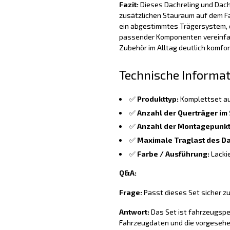
Fazit:
Dieses Dachreling und Dacht
zusätzlichen Stauraum auf dem F
ein abgestimmtes Trägersystem, d
passender Komponenten vereinfa
Zubehör im Alltag deutlich komfor
Technische Informa
✅
Produkttyp:
Komplettset au
✅
Anzahl der Querträger im 
✅
Anzahl der Montagepunkt
✅
Maximale Traglast des Da
✅
Farbe / Ausführung:
Lacki
Q&A:
Frage:
Passt dieses Set sicher z
Antwort:
Das Set ist fahrzeugspez
Fahrzeugdaten und die vorgesehe