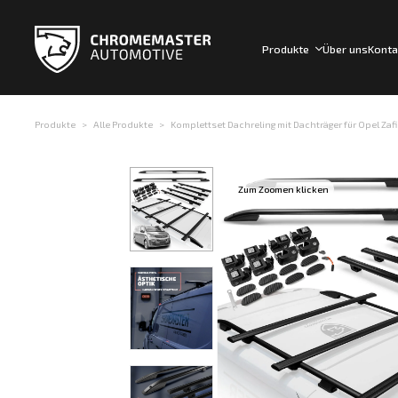
Produkte
Über uns
Konta
Produkte
Alle Produkte
Komplettset Dachreling mit Dachträger für Opel Zafir
Zum Zoomen klicken