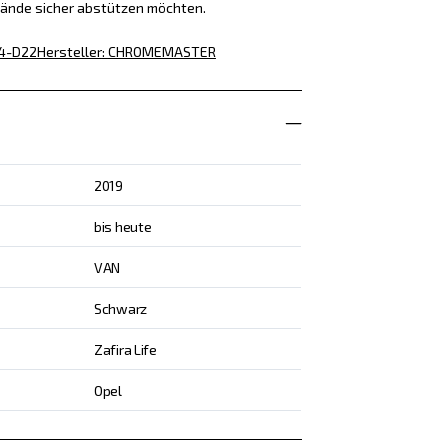
tände sicher abstützen möchten.
4-D22
Hersteller
:
CHROMEMASTER
2019
bis heute
VAN
Schwarz
Zafira Life
Opel