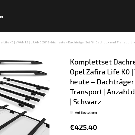
kt
a Life K0 | V VAN L3 | L LANG 2019-bis heute – Dachträger Set für Dachbox und Transport | A
Komplettset Dachre
Opel Zafira Life K0 
heute – Dachträger 
Transport | Anzahl d
| Schwarz
Auf Bestellung
€425.40