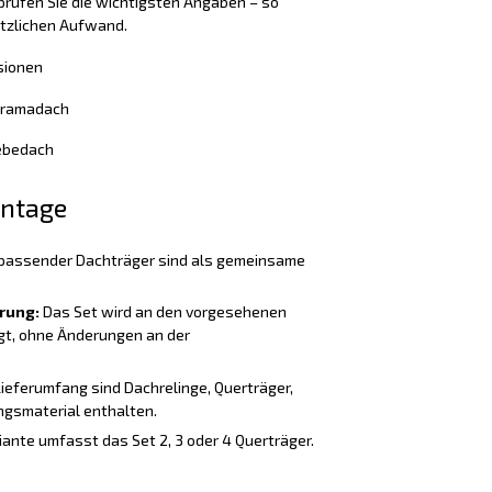
rüfen Sie die wichtigsten Angaben – so
ätzlichen Aufwand.
sionen
noramadach
iebedach
ontage
passender Dachträger sind als gemeinsame
rung:
Das Set wird an den vorgesehenen
t, ohne Änderungen an der
Lieferumfang sind Dachrelinge, Querträger,
gsmaterial enthalten.
iante umfasst das Set 2, 3 oder 4 Querträger.