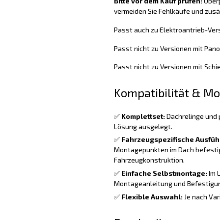
Bitte vor dem Kauf prüfen:
Überp
vermeiden Sie Fehlkäufe und zus
Passt auch zu Elektroantrieb-Ver
Passt nicht zu Versionen mit Pa
Passt nicht zu Versionen mit Sch
Kompatibilität & M
✅
Komplettset:
Dachrelinge und 
Lösung ausgelegt.
✅
Fahrzeugspezifische Ausfüh
Montagepunkten im Dach befestig
Fahrzeugkonstruktion.
✅
Einfache Selbstmontage:
Im 
Montageanleitung und Befestigun
✅
Flexible Auswahl:
Je nach Var