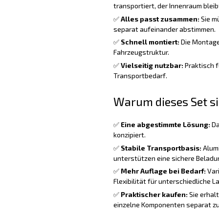
transportiert, der Innenraum bleibt
✅
Alles passt zusammen:
Sie m
separat aufeinander abstimmen.
✅
Schnell montiert:
Die Montage i
Fahrzeugstruktur.
✅
Vielseitig nutzbar:
Praktisch f
Transportbedarf.
Warum dieses Set si
✅
Eine abgestimmte Lösung:
Da
konzipiert.
✅
Stabile Transportbasis:
Alumi
unterstützen eine sichere Beladu
✅
Mehr Auflage bei Bedarf:
Vari
Flexibilität für unterschiedliche L
✅
Praktischer kaufen:
Sie erhal
einzelne Komponenten separat zu