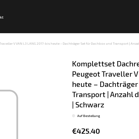
kt
raveller V VAN L3 LANG 2017-bis heute – Dachträger Set für Dachbox und Transport | Anzahl
Komplettset Dachre
Peugeot Traveller V
heute – Dachträger 
Transport | Anzahl d
| Schwarz
Auf Bestellung
€425.40