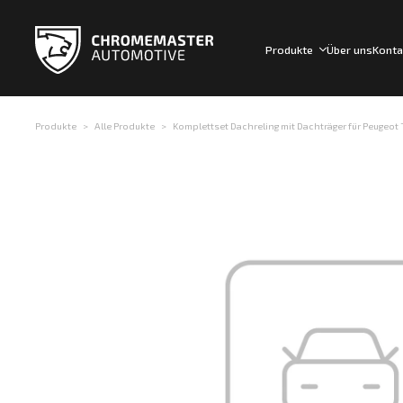
Produkte
Über uns
Konta
Produkte
Alle Produkte
Komplettset Dachreling mit Dachträger für Peugeot T