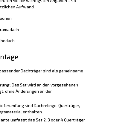
rüfen Sie die wichtigsten Angaben – so
ätzlichen Aufwand.
sionen
noramadach
iebedach
ontage
passender Dachträger sind als gemeinsame
rung:
Das Set wird an den vorgesehenen
t, ohne Änderungen an der
Lieferumfang sind Dachrelinge, Querträger,
gsmaterial enthalten.
iante umfasst das Set 2, 3 oder 4 Querträger.