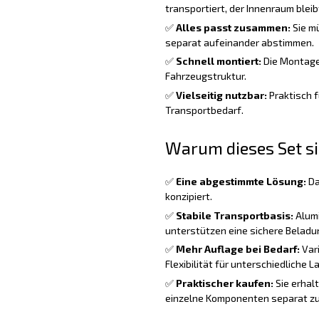
transportiert, der Innenraum bleibt
✅
Alles passt zusammen:
Sie m
separat aufeinander abstimmen.
✅
Schnell montiert:
Die Montage i
Fahrzeugstruktur.
✅
Vielseitig nutzbar:
Praktisch f
Transportbedarf.
Warum dieses Set si
✅
Eine abgestimmte Lösung:
Da
konzipiert.
✅
Stabile Transportbasis:
Alumi
unterstützen eine sichere Beladu
✅
Mehr Auflage bei Bedarf:
Vari
Flexibilität für unterschiedliche L
✅
Praktischer kaufen:
Sie erhal
einzelne Komponenten separat zu