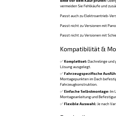
Bitte vor dem Kauf prüfen:
Überp
vermeiden Sie Fehlkäufe und zus
Passt auch zu Elektroantrieb-Ver
Passt nicht zu Versionen mit Pa
Passt nicht zu Versionen mit Sch
Kompatibilität & M
✅
Komplettset:
Dachrelinge und 
Lösung ausgelegt.
✅
Fahrzeugspezifische Ausfüh
Montagepunkten im Dach befestig
Fahrzeugkonstruktion.
✅
Einfache Selbstmontage:
Im 
Montageanleitung und Befestigun
✅
Flexible Auswahl:
Je nach Var