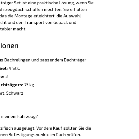
räger Set ist eine praktische Lösung, wenn Sie
ahrzeugdach schaffen möchten. Sie erhalten
as die Montage erleichtert, die Auswahl
cht und den Transport von Gepäck und
tabler macht.
tionen
s Dachrelingen und passendem Dachträger
Set:
4 Stk.
e:
3
chträgers:
75 kg
ert, Schwarz
u meinem Fahrzeug?
ifisch ausgelegt. Vor dem Kauf sollten Sie die
nen Befestigungspunkte im Dach prüfen.