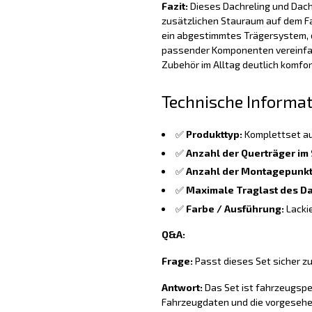
Fazit:
Dieses Dachreling und Dacht
zusätzlichen Stauraum auf dem F
ein abgestimmtes Trägersystem, d
passender Komponenten vereinfa
Zubehör im Alltag deutlich komfor
Technische Informa
✅
Produkttyp:
Komplettset au
✅
Anzahl der Querträger im 
✅
Anzahl der Montagepunkt
✅
Maximale Traglast des Da
✅
Farbe / Ausführung:
Lacki
Q&A:
Frage:
Passt dieses Set sicher z
Antwort:
Das Set ist fahrzeugspez
Fahrzeugdaten und die vorgesehe