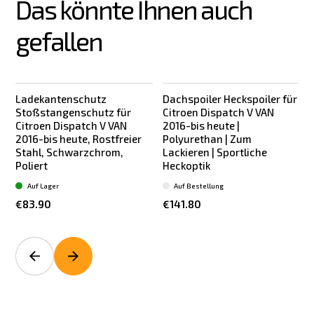
Das könnte Ihnen auch 
gefallen
Ladekantenschutz
Dachspoiler Heckspoiler für
Stoßstangenschutz für
Citroen Dispatch V VAN
f
Citroen Dispatch V VAN
2016-bis heute |
2016-bis heute, Rostfreier
Polyurethan | Zum
Stahl, Schwarzchrom,
Lackieren | Sportliche
|
Poliert
Heckoptik
Auf Lager
Auf Bestellung
€83.90
€141.80