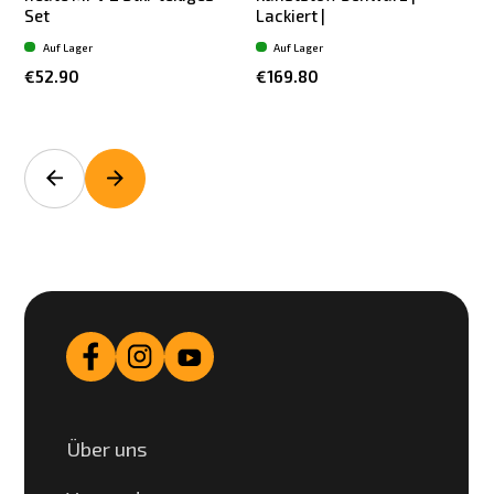
Set
Lackiert |
L
Auf Lager
Auf Lager
€52.90
€169.80
Über uns