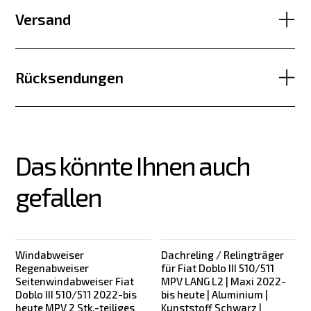
Versand
Rücksendungen
Das könnte Ihnen auch 
gefallen
Windabweiser
Dachreling / Relingträger
Regenabweiser
für Fiat Doblo III 510/511
f
Seitenwindabweiser Fiat
MPV LANG L2 | Maxi 2022-
Doblo III 510/511 2022-bis
bis heute | Aluminium |
heute MPV 2 Stk.-teiliges
Kunststoff Schwarz |