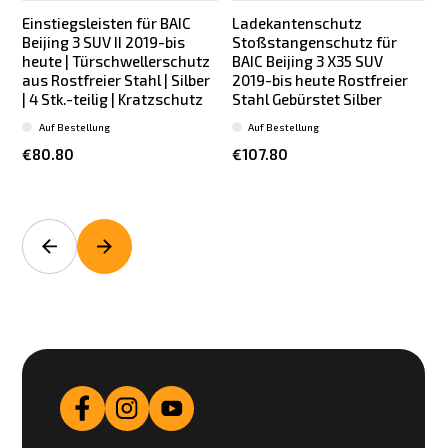
Einstiegsleisten für BAIC
Ladekantenschutz
Beijing 3 SUV II 2019-bis
Stoßstangenschutz für
B
heute | Türschwellerschutz
BAIC Beijing 3 X35 SUV
aus Rostfreier Stahl | Silber
2019-bis heute Rostfreier
| 4 Stk.-teilig | Kratzschutz
Stahl Gebürstet Silber
S
t
Auf Bestellung
Auf Bestellung
€80.80
€107.80