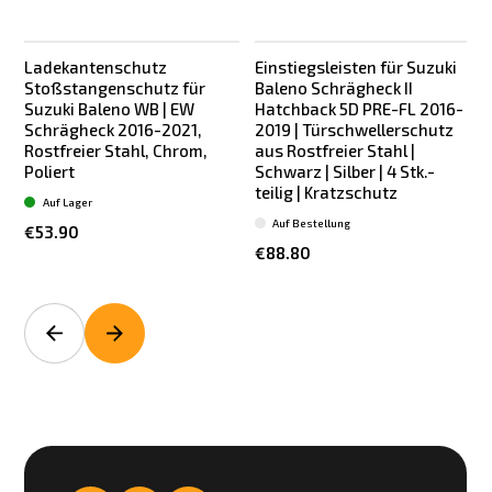
Ladekantenschutz
Einstiegsleisten für Suzuki
Stoßstangenschutz für
Baleno Schrägheck II
Suzuki Baleno WB | EW
Hatchback 5D PRE-FL 2016-
Schrägheck 2016-2021,
2019 | Türschwellerschutz
Rostfreier Stahl, Chrom,
aus Rostfreier Stahl |
a
Poliert
Schwarz | Silber | 4 Stk.-
|
teilig | Kratzschutz
Auf Lager
Auf Bestellung
€53.90
€88.80