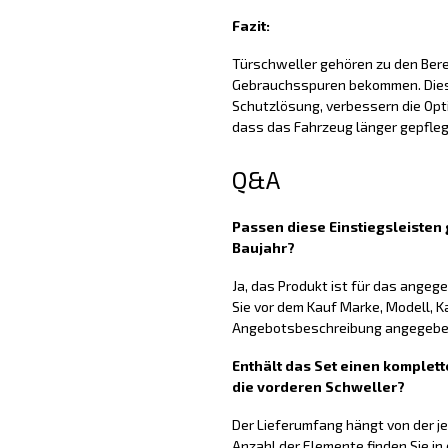
Fazit:
Türschweller gehören zu den Berei
Gebrauchsspuren bekommen. Diese
Schutzlösung, verbessern die Opti
dass das Fahrzeug länger gepfleg
Q&A
Passen diese Einstiegsleiste
Baujahr?
Ja, das Produkt ist für das ange
Sie vor dem Kauf Marke, Modell, K
Angebotsbeschreibung angegeben
Enthält das Set einen komplett
die vorderen Schweller?
Der Lieferumfang hängt von der j
Anzahl der Elemente finden Sie in