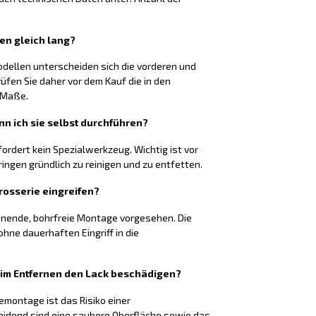
ten gleich lang?
odellen unterscheiden sich die vorderen und
rüfen Sie daher vor dem Kauf die in den
 Maße.
nn ich sie selbst durchführen?
fordert kein Spezialwerkzeug. Wichtig ist vor
ringen gründlich zu reinigen und zu entfetten.
rosserie eingreifen?
honende, bohrfreie Montage vorgesehen. Die
hne dauerhaften Eingriff in die
eim Entfernen den Lack beschädigen?
montage ist das Risiko einer
eidend sind eine saubere Oberfläche sowie das