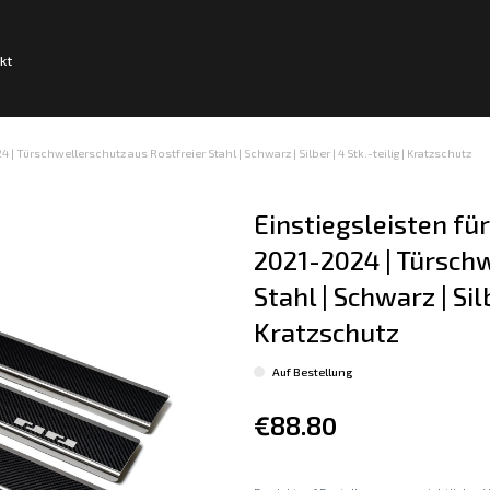
kt
| Türschwellerschutz aus Rostfreier Stahl | Schwarz | Silber | 4 Stk.-teilig | Kratzschutz
Einstiegsleisten für
2021-2024 | Türschw
Stahl | Schwarz | Silb
Kratzschutz
Auf Bestellung
€88.80