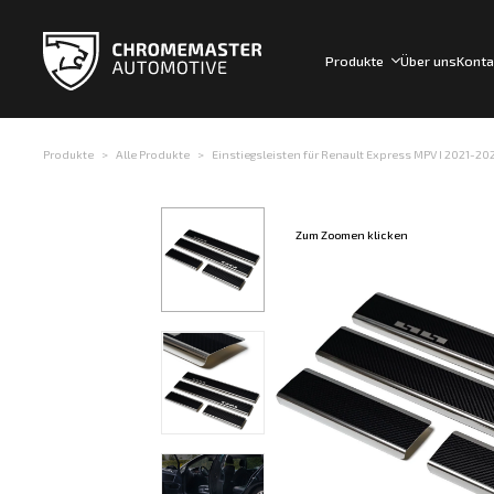
Produkte
Über uns
Konta
Produkte
Alle Produkte
Einstiegsleisten für Renault Express MPV I 2021-2024 
Zum Zoomen klicken