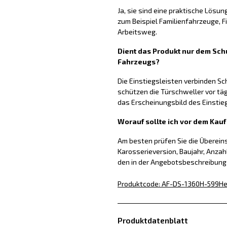
Ja, sie sind eine praktische Lösun
zum Beispiel Familienfahrzeuge, 
Arbeitsweg.
Dient das Produkt nur dem Schu
Fahrzeugs?
Die Einstiegsleisten verbinden S
schützen die Türschweller vor tä
das Erscheinungsbild des Einstie
Worauf sollte ich vor dem Kau
Am besten prüfen Sie die Überei
Karosserieversion, Baujahr, Anzah
den in der Angebotsbeschreibun
Produktcode
:
AF-DS-1360H-599
He
Produktdatenblatt