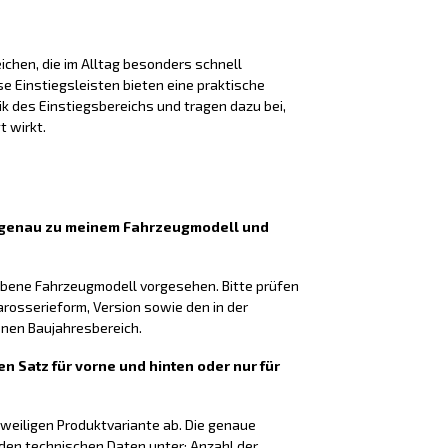
chen, die im Alltag besonders schnell
 Einstiegsleisten bieten eine praktische
k des Einstiegsbereichs und tragen dazu bei,
t wirkt.
n genau zu meinem Fahrzeugmodell und
gebene Fahrzeugmodell vorgesehen. Bitte prüfen
arosserieform, Version sowie den in der
en Baujahresbereich.
en Satz für vorne und hinten oder nur für
eweiligen Produktvariante ab. Die genaue
 den technischen Daten unter: Anzahl der