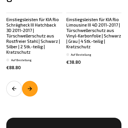
Einstiegsleisten für KIA Rio
Einstiegsleisten für KIA Rio
E
Schrägheck III Hatchback
Limousine III 4D 2011-2017 |
3D 2011-2017 |
Türschwellerschutz aus
Türschwellerschutz aus
Vinyl-Karbonfolie | Schwarz
Rostfreier Stahl | Schwarz |
| Grau | 4 Stk.-teilig |
R
Silber | 2 Stk.-teilig |
Kratzschutz
S
Kratzschutz
Auf Bestellung
Auf Bestellung
€38.80
€88.80